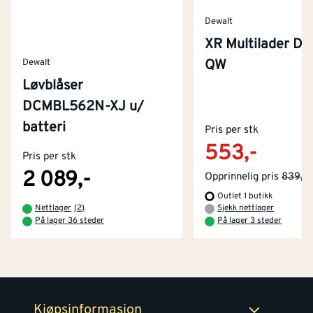
Dewalt
XR Multilader DC
QW
Dewalt
Løvblåser
DCMBL562N-XJ u/
Kontakt oss
batteri
Om Montér
Pris per stk
553,-
Pris per stk
Kjøpsbetingelser
Tjenester
Byggevarehus og åpningstider
2 089,-
Opprinnelig pris
839,-
Outlet 1 butikk
Betaling
Montér Klubb
Nettlager
(
2
)
Sjekk nettlager
Prismatch
På lager 36 steder
På lager 3 steder
Netthandel
Medlemsavtaler
100% fornøydgaranti
Retur- og angrerettsskjema
Montér Bedrift
Ledige stillinger
Kjøpsinformasjon