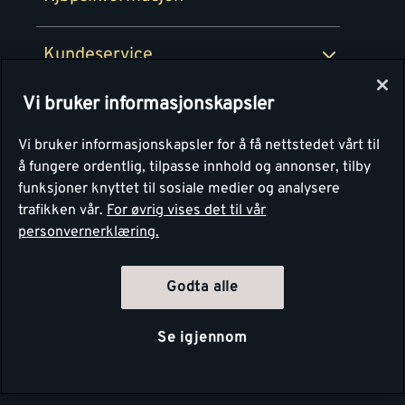
Retur av EE-avfall
Personvern
Kundeservice
Våre kjøkkensentre
Vi bruker informasjonskapsler
Montér
Vi bruker informasjonskapsler for å få nettstedet vårt til
å fungere ordentlig, tilpasse innhold og annonser, tilby
funksjoner knyttet til sosiale medier og analysere
trafikken vår.
For øvrig vises det til vår
personvernerklæring.
Godta alle
Se igjennom
Copyright Montér 2026