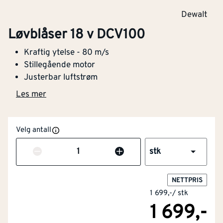
Dewalt
Løvblåser 18 v DCV100
Kraftig ytelse - 80 m/s
Stillegående motor
Justerbar luftstrøm
Les mer
Velg antall
Antall
stk
NETTPRIS
1 699,-
/
stk
1 699,-