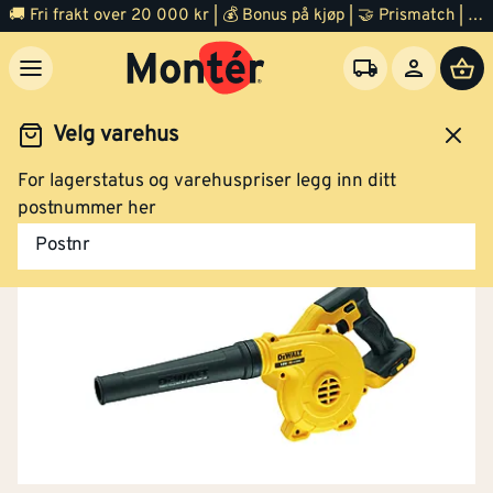
🚚 Fri frakt over 20 000 kr | 💰 Bonus på kjøp | 🤝 Prismatch | ⭐ 100% fornøyd garanti | 🏪 140 byggevarehus
Velg varehus
For lagerstatus og varehuspriser legg inn ditt
Hage
Hageredskap og verktøy
Løvblåser
postnummer her
Postnr