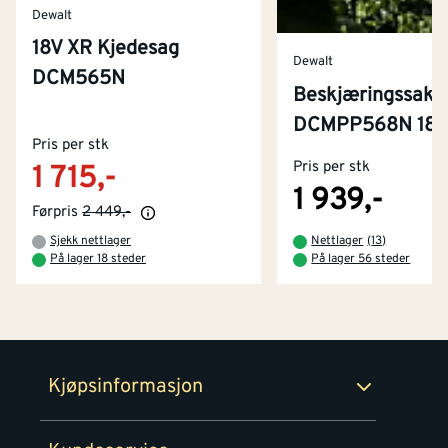
Dewalt
18V XR Kjedesag
Dewalt
DCM565N
Beskjæringssaks
Kontakt oss
DCMPP568N 18V
Om Montér
Pris per stk
Pris per stk
1 715,-
Kjøpsbetingelser
Tjenester
Byggevarehus og åpningstider
1 939,-
Førpris
2 449,-
Betaling
Montér Klubb
Sjekk nettlager
Nettlager
(
13
)
Prismatch
På lager 18 steder
På lager 56 steder
Netthandel
Medlemsavtaler
100% fornøydgaranti
Retur- og angrerettsskjema
Montér Bedrift
Ledige stillinger
Kjøpsinformasjon
Retur av EE-avfall
Personvern