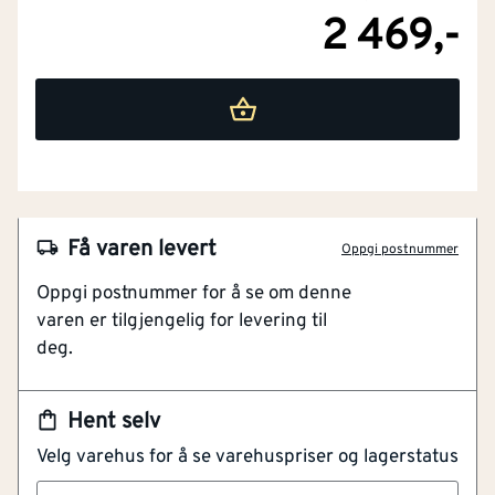
2 469,-
NOBB
60154006
Artikkelnummer
101458469
Liten og hendig grensag
Automatisk oljesmører
Få varen levert
Oppgi postnummer
Kuttekapasitet opptil 15 cm
Oppgi postnummer for å se om denne
Kjedestramming med lås
varen er tilgjengelig for levering til
Håndtak med håndvern
deg.
DEWALT DCMPS520N er en 18V
grensag/beskjæringssag med børsteløs motor. Den
Hent selv
har 20 cm sverdlengde som er ideell for beskjæring.
Velg varehus for å se varehuspriser og lagerstatus
Spissen er i metall, for økt kontroll og sikkerhet under
påføring. Den har en solid kuttekapisitet på opptil 15