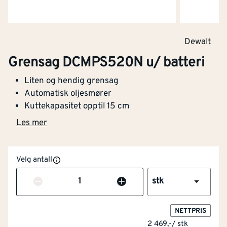
Dewalt
Grensag DCMPS520N u/ batteri
Liten og hendig grensag
Automatisk oljesmører
Kuttekapasitet opptil 15 cm
Les mer
Velg antall
Antall
stk
NETTPRIS
2 469,-
/
stk