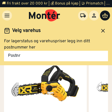
🚚 Fri frakt over 20 000 kr | 💰 Bonus på kjøp | 🤝 Prismatch | ⭐ 100% fornøyd garanti | 🏪 140 byggevarehus
Velg varehus
For lagerstatus og varehuspriser legg inn ditt
age
Hageredskap og verktøy
Hekksaks og grensag
postnummer her
Postnr