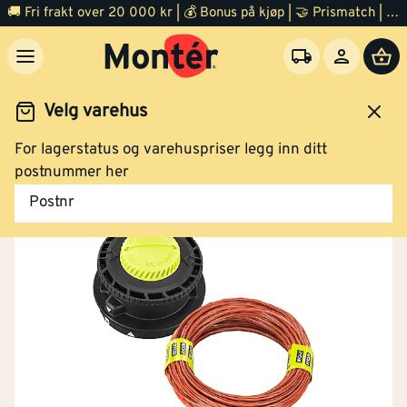
🚚 Fri frakt over 20 000 kr | 💰 Bonus på kjøp | 🤝 Prismatch | ⭐ 100% fornøyd garanti | 🏪 140 byggevarehus
Velg varehus
For lagerstatus og varehuspriser legg inn ditt
Hage
Gressklippere
Gresstrimmer
Tilbehør
postnummer her
Postnr