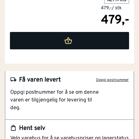
NETTPRIS
479,-
/
stk
479,-
Få varen levert
Oppgi postnummer
NOBB
60152338
Oppgi postnummer for å se om denne
varen er tilgjengelig for levering til
Artikkelnummer
101458464
deg.
3-i-1 trimmerhode
For buskryddere
Hent selv
2,4 mm
Velg varehus for å se varehuspriser og lagerstatus