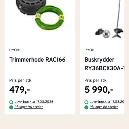
RYOBI
RYOBI
Trimmerhode RAC166
Buskrydder
Kontakt oss
RY36BCX30A-1
Om Montér
Pris per stk
Pris per stk
Kjøpsbetingelser
Tjenester
Byggevarehus og åpningstider
479,-
5 990,-
Betaling
Montér Klubb
Leveringsklar 17.08.2026
Leveringsklar 17.08.2026
Prismatch
På lager 96 steder
På lager 88 steder
Netthandel
Medlemsavtaler
100% fornøydgaranti