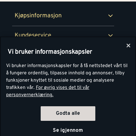
Retur- og angrerettsskjema
Montér Bedrift
Ledige stillinger
Kjøpsinformasjon
Retur av EE-avfall
Personvern
Kundeservice
Våre kjøkkensentre
Vi bruker informasjonskapsler
Montér
Vi bruker informasjonskapsler for å få nettstedet vårt til
å fungere ordentlig, tilpasse innhold og annonser, tilby
funksjoner knyttet til sosiale medier og analysere
trafikken vår.
For øvrig vises det til vår
personvernerklæring.
Godta alle
Se igjennom