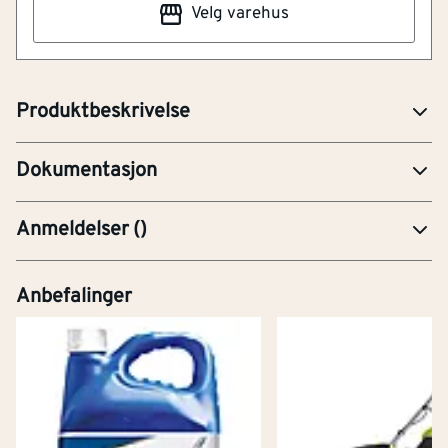
svimmelhet.
Velg varehus
HMF-Helse, miljø og sikkerhet faktablad
H413 - Kan forårsake skadelige
langtidsvirkninger for liv i vann.
PRE-Produktdatablad
Produktbeskrivelse
SDS-NO-Aspen 2.pdf
Dokumentasjon
Anmeldelser
(
)
Anbefalinger