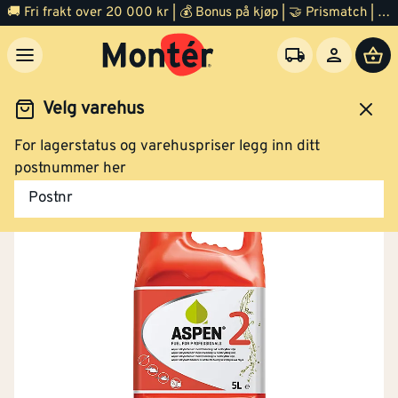
🚚 Fri frakt over 20 000 kr | 💰 Bonus på kjøp | 🤝 Prismatch | ⭐ 100% fornøyd garanti | 🏪 140 byggevarehus
Velg varehus
For lagerstatus og varehuspriser legg inn ditt
Hage
Gressklippere
Gressklipper
Tilbehør
postnummer her
Postnr