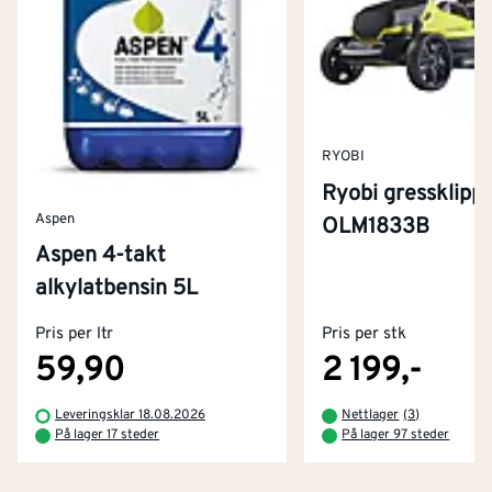
RYOBI
Ryobi gressklipp
Aspen
OLM1833B
Aspen 4-takt
Kontakt oss
alkylatbensin 5L
Om Montér
Pris per ltr
Pris per stk
Kjøpsbetingelser
Tjenester
Byggevarehus og åpningstider
59,90
2 199,-
Betaling
Montér Klubb
Leveringsklar 18.08.2026
Nettlager
(
3
)
Prismatch
På lager 17 steder
På lager 97 steder
Netthandel
Medlemsavtaler
100% fornøydgaranti