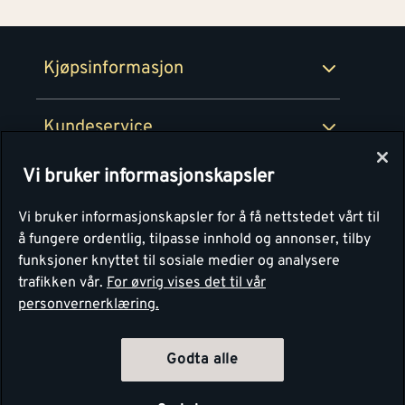
Retur- og angrerettsskjema
Montér Bedrift
Ledige stillinger
Kjøpsinformasjon
Retur av EE-avfall
Personvern
Kundeservice
Våre kjøkkensentre
Vi bruker informasjonskapsler
Montér
Vi bruker informasjonskapsler for å få nettstedet vårt til
å fungere ordentlig, tilpasse innhold og annonser, tilby
funksjoner knyttet til sosiale medier og analysere
trafikken vår.
For øvrig vises det til vår
personvernerklæring.
Godta alle