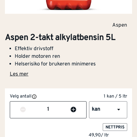
Aspen
Aspen 2-takt alkylatbensin 5L
Effektiv drivstoff
Holder motoren ren
Helserisiko for brukeren minimeres
Les mer
NOBB
53915324
Velg antall
1 kan / 5 ltr
Artikkelnummer
101399112
Antall
kan
Effektiv drivstoff
NETTPRIS
Holder motoren ren
49,90
/
ltr
Helserisiko for brukeren minimeres