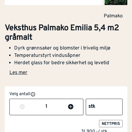
Palmako
Veksthus Palmako Emilia 5,4 m2
gråmalt
Dyrk grønnsaker og blomster i trivelig miljø
Temperaturstyrt vindusåpner
Herdet glass for bedre sikkerhet og levetid
Les mer
Velg antall
Antall
stk
NETTPRIS
31 900,-
/
stk