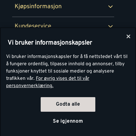
Kjøpsinformasjon
Retur av EE-avfall
Personvern
Kundeservice
Våre kjøkkensentre
Vi bruker informasjonskapsler
Montér
Vi bruker informasjonskapsler for å få nettstedet vårt til
å fungere ordentlig, tilpasse innhold og annonser, tilby
funksjoner knyttet til sosiale medier og analysere
trafikken vår.
For øvrig vises det til vår
personvernerklæring.
Godta alle
Se igjennom