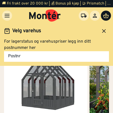
🚚 Fri frakt over 20 000 kr | 💰 Bonus på kjøp | 🤝 Prismatch | ⭐ 100% fornøyd garanti | 🏪 140 byggevarehus
Velg varehus
For lagerstatus og varehuspriser legg inn ditt
Hage
Bod og hagestue
Drivhus
postnummer her
Postnr