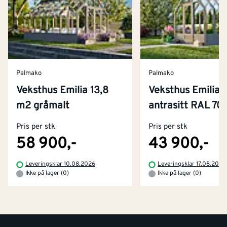
Palmako
Palmako
Veksthus Emilia 13,8
Veksthus Emilia 
Kontakt oss
m2 gråmalt
antrasitt RAL 70
Om Montér
Pris per stk
Pris per stk
Kjøpsbetingelser
Tjenester
Byggevarehus og åpningstider
58 900,-
43 900,-
Betaling
Montér Klubb
Leveringsklar 10.08.2026
Leveringsklar 17.08.2026
Prismatch
Ikke på lager (0)
Ikke på lager (0)
Netthandel
Medlemsavtaler
100% fornøydgaranti
Retur- og angrerettsskjema
Montér Bedrift
Ledige stillinger