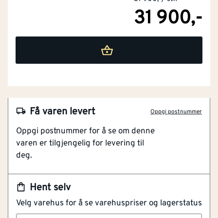
31 900,-
NOBB
60690808
Artikkelnummer
101617628
Få varen levert
Oppgi postnummer
Dyrk grønnsaker og blomster i trivelig miljø
Oppgi postnummer for å se om denne
Temperaturstyrt vindusåpner
varen er tilgjengelig for levering til
Herdet glass for bedre sikkerhet og levetid
deg.
Ferdig malt
Romantisk veksthus i glass og tre i gråmalt utførelse.
Hent selv
Gir en trivelig ramme rundt dyrking av egne
Velg varehus for å se varehuspriser og lagerstatus
grønnsaker, blomster og urter. Leveres med 4 mm