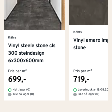
Kährs
Kährs
Vinyl amaro impr
Vinyl steele stone cls
stone
300 steindesign
Kontakt oss
6x300x600mm
Om Montér
Pris per m²
Pris per m²
Kjøpsbetingelser
Tjenester
Byggevarehus og åpningstider
699,-
719,-
Betaling
Montér Klubb
Nettlager (0)
Leveringsklar 18.08.202
Prismatch
Ikke på lager (0)
Ikke på lager (0)
Netthandel
Medlemsavtaler
100% fornøydgaranti