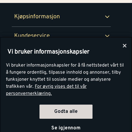
Retur- og angrerettsskjema
Montér Bedrift
Ledige stillinger
Kjøpsinformasjon
Retur av EE-avfall
Personvern
Kundeservice
Våre kjøkkensentre
Vi bruker informasjonskapsler
Montér
Vi bruker informasjonskapsler for å få nettstedet vårt til
å fungere ordentlig, tilpasse innhold og annonser, tilby
funksjoner knyttet til sosiale medier og analysere
trafikken vår.
For øvrig vises det til vår
personvernerklæring.
Godta alle
Se igjennom