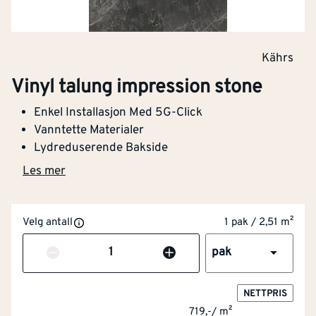
Kährs
Vinyl talung impression stone
Enkel Installasjon Med 5G-Click
Vanntette Materialer
Lydreduserende Bakside
Les mer
Velg antall
1 pak / 2,51 m²
Antall
pak
NETTPRIS
719,-
/
m²