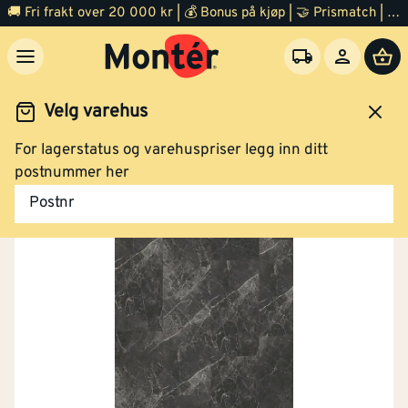
🚚 Fri frakt over 20 000 kr | 💰 Bonus på kjøp | 🤝 Prismatch | ⭐ 100% fornøyd garanti | 🏪 140 byggevarehus
Velg varehus
For lagerstatus og varehuspriser legg inn ditt
Gulv
Vinylgulv
postnummer her
Postnr