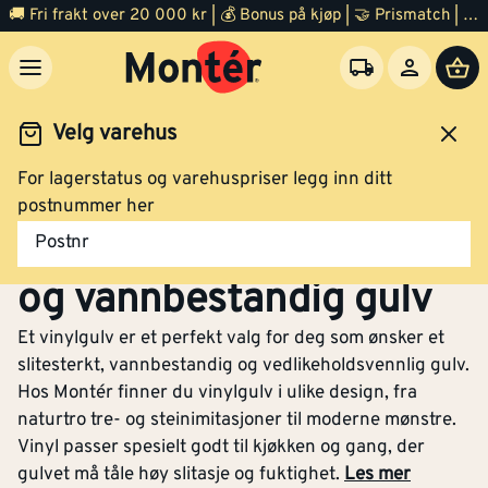
🚚 Fri frakt over 20 000 kr | 💰 Bonus på kjøp | 🤝 Prismatch | ⭐ 100% fornøyd garanti | 🏪 140 byggevarehus
Velg varehus
For lagerstatus og varehuspriser legg inn ditt
Gulv
Vinylgulv
postnummer her
Vinylgulv – Slitesterkt
Postnr
og vannbestandig gulv
Et vinylgulv er et perfekt valg for deg som ønsker et
slitesterkt, vannbestandig og vedlikeholdsvennlig gulv.
Hos Montér finner du vinylgulv i ulike design, fra
naturtro tre- og steinimitasjoner til moderne mønstre.
Vinyl passer spesielt godt til kjøkken og gang, der
gulvet må tåle høy slitasje og fuktighet.
Les mer