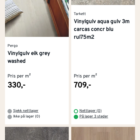
Tarkett
Vinylgulv aqua gulv 3m
carcas concr blu
rul75m2
Pergo
Vinylgulv eik grey
washed
Pris per m²
Pris per m²
330,-
709,-
Sjekk nettlager
Nettlager (0)
Ikke på lager (0)
På lager 3 steder