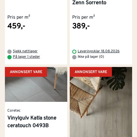
Zenn Sorrento
Pris per m²
Pris per m²
459,-
389,-
Sjekk nettlager
Leveringsklar 18.08.2026
På lager 1 steder
Ikke på lager (0)
ANNONSERT VARE
ANNONSERT VARE
Coretec
Vinylgulv Katla stone
ceratouch 0493B