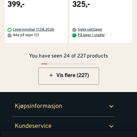
399,-
325,-
Kontakt oss
Om Montér
Leveringsklar 17.08.2026
Sjekk nettlager
Ikke på lager (0)
På lager 1 steder
Kjøpsbetingelser
Tjenester
Byggevarehus og åpningstider
You have seen 24 of 227 products
Betaling
Montér Klubb
Prismatch
Netthandel
Vis flere (227)
Medlemsavtaler
100% fornøydgaranti
Retur- og angrerettsskjema
Montér Bedrift
Ledige stillinger
Kjøpsinformasjon
Retur av EE-avfall
Personvern
Kundeservice
Våre kjøkkensentre