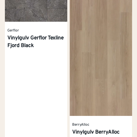
Gerflor
Vinylgulv Gerflor Texline
Fjord Black
BerryAlloc
Vinylgulv BerryAlloc