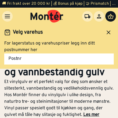
🚚 Fri frakt over 20 000 kr | 💰 Bonus på kjøp | 🤝 Prismatch | ⭐ 100% fornøyd garanti | 🏪 140 byggevarehus
Velg varehus
For lagerstatus og varehuspriser legg inn ditt
Gulv
Vinylgulv
postnummer her
Vinylgulv – Slitesterkt
Postnr
og vannbestandig gulv
Et vinylgulv er et perfekt valg for deg som ønsker et
slitesterkt, vannbestandig og vedlikeholdsvennlig gulv.
Hos Montér finner du vinylgulv i ulike design, fra
naturtro tre- og steinimitasjoner til moderne mønstre.
Vinyl passer spesielt godt til kjøkken og gang, der
gulvet må tåle høy slitasje og fuktighet.
Les mer