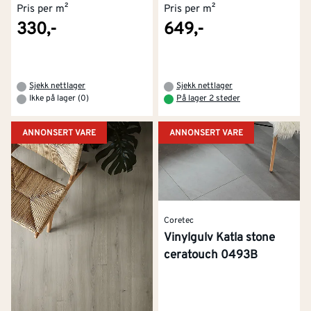
Pris per m²
Pris per m²
330,-
649,-
Sjekk nettlager
Sjekk nettlager
Ikke på lager (0)
På lager 2 steder
ANNONSERT VARE
ANNONSERT VARE
Coretec
Vinylgulv Katla stone
ceratouch 0493B