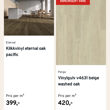
fargenyansen? Her guider vi deg gjennom
ANNONSERT VARE
fargenyanser for gulv – fra helt lyst til mørkere
nyanser.
Eternal
Klikkvinyl eternal oak
pacific
Pergo
Vinylgulv v4631 beige
washed oak
Pris per m²
Pris per m²
399,-
420,-