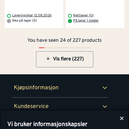
Kontakt oss
Om Montér
Leveringsklar 12.08.2026
Nettlager (0)
Ikke på lager (0)
På lager 1 steder
Kjøpsbetingelser
Tjenester
Byggevarehus og åpningstider
You have seen 24 of 227 products
Betaling
Montér Klubb
Prismatch
Netthandel
Vis flere (227)
Medlemsavtaler
100% fornøydgaranti
Retur- og angrerettsskjema
Montér Bedrift
Ledige stillinger
Kjøpsinformasjon
Retur av EE-avfall
Personvern
Kundeservice
Våre kjøkkensentre
Vi bruker informasjonskapsler
Montér