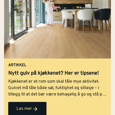
ARTIKKEL
Nytt gulv på kjøkkenet? Her er tipsene!
Kjøkkenet er et rom som skal tåle mye aktivitet.
Gulvet må tåle både søl, fuktighet og slitasje – i
tillegg til at det bør være behagelig å go og stå på.
Hvilke hensyn må du ta?
Les mer