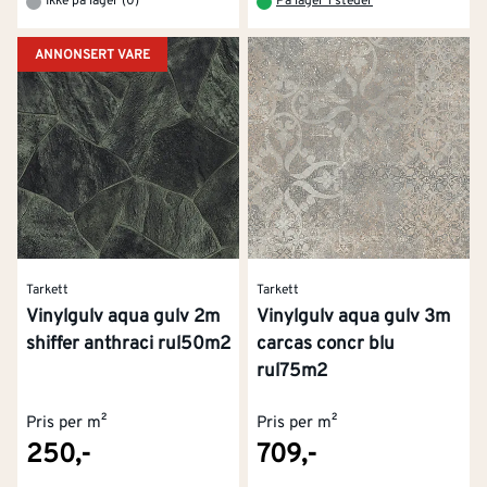
Ikke på lager (0)
På lager 1 steder
ANNONSERT VARE
Tarkett
Tarkett
Vinylgulv aqua gulv 2m
Vinylgulv aqua gulv 3m
shiffer anthraci rul50m2
carcas concr blu
rul75m2
Pris per m²
Pris per m²
250,-
709,-