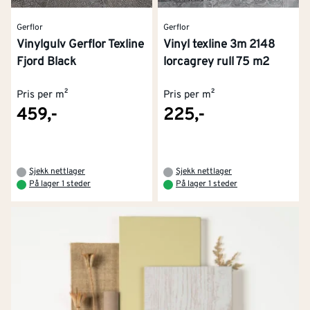
Gerflor
Gerflor
Vinylgulv Gerflor Texline
Vinyl texline 3m 2148
Fjord Black
lorcagrey rull 75 m2
Pris per m²
Pris per m²
459,-
225,-
Sjekk nettlager
Sjekk nettlager
På lager 1 steder
På lager 1 steder