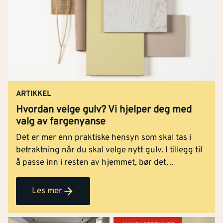
ARTIKKEL
Hvordan velge gulv? Vi hjelper deg med
valg av fargenyanse
Det er mer enn praktiske hensyn som skal tas i
betraktning når du skal velge nytt gulv. I tillegg til
å passe inn i resten av hjemmet, bør det
harmonere godt med det du skal bruke rommet til.
Derfor er fargevalget en av de viktigste
Les mer
beslutningene når du kjøper nytt gulv. Spørsmålet
er bare – hvordan finne den perfekte