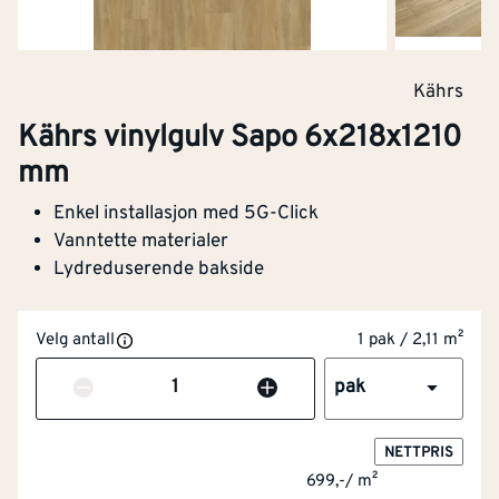
Kährs
Kährs vinylgulv Sapo 6x218x1210
mm
Enkel installasjon med 5G-Click
Vanntette materialer
Lydreduserende bakside
Velg antall
1 pak / 2,11 m²
Antall
pak
NETTPRIS
699,-
/
m²