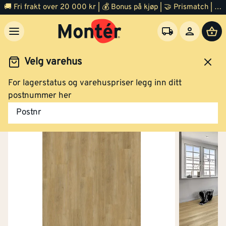
🚚 Fri frakt over 20 000 kr | 💰 Bonus på kjøp | 🤝 Prismatch | ⭐ 100% fornøyd garanti | 🏪 140 byggevarehus
Velg varehus
For lagerstatus og varehuspriser legg inn ditt
Gulv
Vinylgulv
postnummer her
Postnr