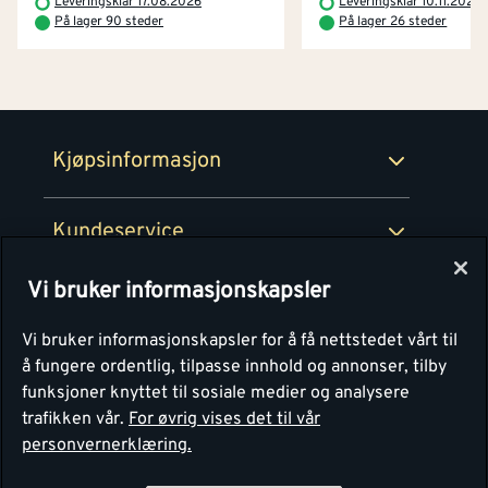
Leveringsklar 17.08.2026
Leveringsklar 10.11.2026
Prismatch
På lager 90 steder
På lager 26 steder
Netthandel
Medlemsavtaler
100% fornøydgaranti
Retur- og angrerettsskjema
Montér Bedrift
Ledige stillinger
Kjøpsinformasjon
Retur av EE-avfall
Personvern
Kundeservice
Våre kjøkkensentre
Vi bruker informasjonskapsler
Montér
Vi bruker informasjonskapsler for å få nettstedet vårt til
å fungere ordentlig, tilpasse innhold og annonser, tilby
funksjoner knyttet til sosiale medier og analysere
trafikken vår.
For øvrig vises det til vår
personvernerklæring.