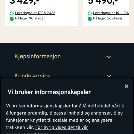
3 429,-
5 490,-
Betaling
Montér Klubb
Leveringsklar 17.08.2026
Leveringsklar 10.11.2026
Prismatch
På lager 90 steder
På lager 26 steder
Netthandel
Medlemsavtaler
100% fornøydgaranti
Retur- og angrerettsskjema
Montér Bedrift
Ledige stillinger
Kjøpsinformasjon
Retur av EE-avfall
Personvern
Kundeservice
Våre kjøkkensentre
Vi bruker informasjonskapsler
Montér
Vi bruker informasjonskapsler for å få nettstedet vårt til
å fungere ordentlig, tilpasse innhold og annonser, tilby
funksjoner knyttet til sosiale medier og analysere
trafikken vår.
For øvrig vises det til vår