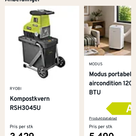
MODUS
Modus portabel
aircondition 120
RYOBI
BTU
Kompostkvern
RSH3045U
Kontakt oss
Om Montér
Produktdatablad
Pris per stk
Pris per stk
Kjøpsbetingelser
Tjenester
Byggevarehus og åpningstider