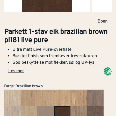
Boen
Parkett 1-stav eik brazilian brown
pl181 live pure
Ultra matt Live Pure-overflate
Børstet finish som fremhever trestrukturen
God beskyttelse mot flekker, søl og UV-lys
Les mer
Farge
:
Brazilian brown
Bredde
[mm]
181
Tykkelse
[mm]
13.2