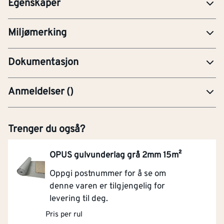
Egenskaper
PRE-Produktdatablad
Miljømerking
YTE-Ytelseserklæring (CE-merking)
Dokumentasjon
Anmeldelser
(
)
Trenger du også?
OPUS gulvunderlag grå 2mm 15m²
Oppgi postnummer for å se om
denne varen er tilgjengelig for
levering til deg.
Pris per rul