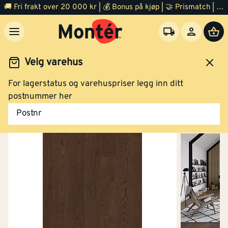
🚚 Fri frakt over 20 000 kr | 💰 Bonus på kjøp | 🤝 Prismatch | ⭐ 100% fornøyd garanti | 🏪 140 byggevarehus
Velg varehus
For lagerstatus og varehuspriser legg inn ditt
Gulv
Parkett
postnummer her
Postnr