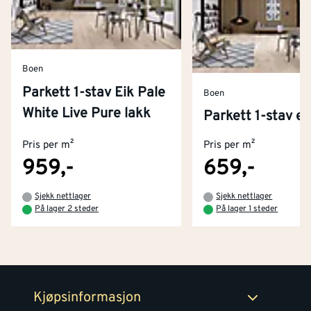
Boen
Parkett 1-stav Eik Pale
Boen
White Live Pure lakk
Kontakt oss
Parkett 1-stav ei
Om Montér
Pris per m²
Pris per m²
Kjøpsbetingelser
Tjenester
Byggevarehus og åpningstider
959,-
659,-
Betaling
Montér Klubb
Sjekk nettlager
Sjekk nettlager
Prismatch
På lager 2 steder
På lager 1 steder
Netthandel
Medlemsavtaler
100% fornøydgaranti
Retur- og angrerettsskjema
Montér Bedrift
Ledige stillinger
Kjøpsinformasjon