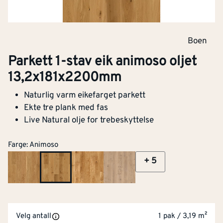
Boen
Parkett 1-stav eik animoso oljet
13,2x181x2200mm
Naturlig varm eikefarget parkett
Ekte tre plank med fas
Live Natural olje for trebeskyttelse
Bredde
[mm]
181
Farge
:
Animoso
Tykkelse
[mm]
13.2
+
5
Lengde (mm)
[mm]
2200
Børstet overflate
Nei
Velg antall
1 pak / 3,19 m²