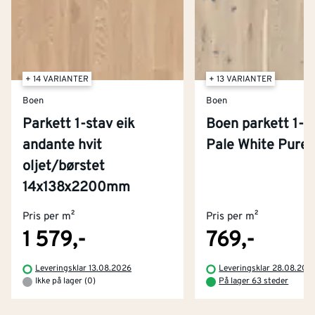
+ 14 VARIANTER
+ 13 VARIANTER
Boen
Boen
Parkett 1-stav eik
Boen parkett 1-st
andante hvit
Pale White Pure
oljet/børstet
Kontakt oss
14x138x2200mm
Om Montér
Pris per m²
Pris per m²
Kjøpsbetingelser
Tjenester
Byggevarehus og åpningstider
1 579,-
769,-
Betaling
Montér Klubb
Leveringsklar 13.08.2026
Leveringsklar 28.08.202
Prismatch
Ikke på lager (0)
På lager 63 steder
Netthandel
Medlemsavtaler
100% fornøydgaranti