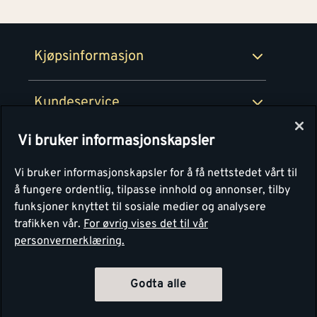
Retur- og angrerettsskjema
Montér Bedrift
Ledige stillinger
Kjøpsinformasjon
Retur av EE-avfall
Personvern
Kundeservice
Våre kjøkkensentre
Vi bruker informasjonskapsler
Montér
Vi bruker informasjonskapsler for å få nettstedet vårt til
å fungere ordentlig, tilpasse innhold og annonser, tilby
funksjoner knyttet til sosiale medier og analysere
trafikken vår.
For øvrig vises det til vår
personvernerklæring.
Godta alle