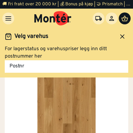
🚚 Fri frakt over 20 000 kr | 💰 Bonus på kjøp | 🤝 Prismatch | ⭐ 100% fornøyd garanti | 🏪 140 byggevarehus
Velg varehus
For lagerstatus og varehuspriser legg inn ditt
Gulv
Parkett
postnummer her
Postnr