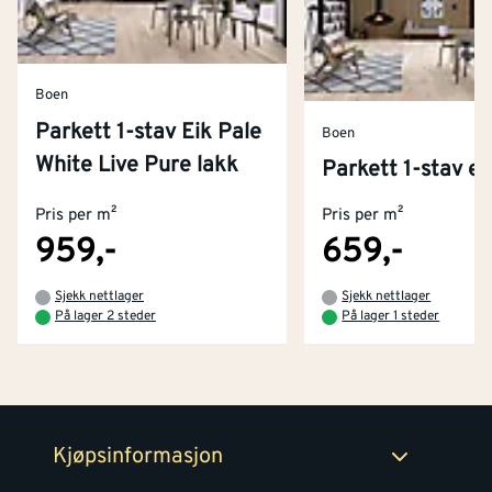
Boen
Parkett 1-stav Eik Pale
Boen
White Live Pure lakk
Kontakt oss
Parkett 1-stav ei
Om Montér
Pris per m²
Pris per m²
Kjøpsbetingelser
Tjenester
Byggevarehus og åpningstider
959,-
659,-
Betaling
Montér Klubb
Sjekk nettlager
Sjekk nettlager
Prismatch
På lager 2 steder
På lager 1 steder
Netthandel
Medlemsavtaler
100% fornøydgaranti
Retur- og angrerettsskjema
Montér Bedrift
Ledige stillinger
Kjøpsinformasjon
Retur av EE-avfall
Personvern