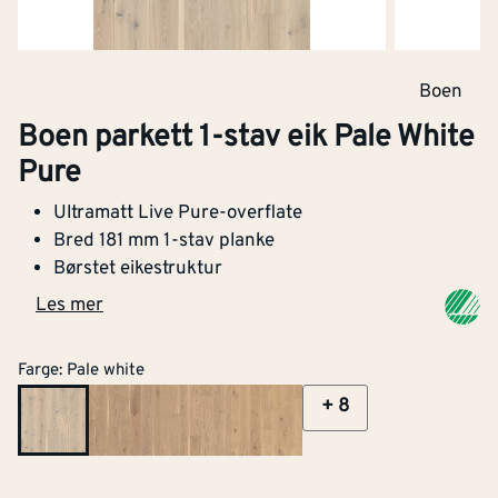
Boen
Boen parkett 1-stav eik Pale White
Pure
Ultramatt Live Pure-overflate
Bred 181 mm 1-stav planke
Børstet eikestruktur
Les mer
Bredde
[mm]
181
Farge
:
Pale white
Tykkelse
[mm]
13.2
+
8
Lengde (mm)
[mm]
2200
Børstet overflate
Ja