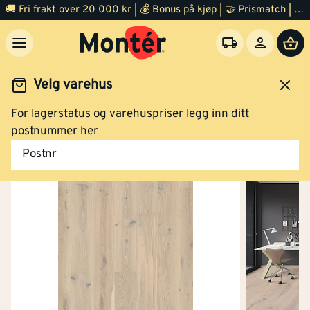
🚚 Fri frakt over 20 000 kr | 💰 Bonus på kjøp | 🤝 Prismatch | ⭐ 100% fornøyd garanti | 🏪 140 byggevarehus
Velg varehus
For lagerstatus og varehuspriser legg inn ditt
Gulv
Parkett
postnummer her
Postnr