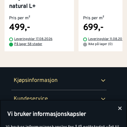
Kontakt oss
natural L+
Om Montér
Pris per m²
Pris per m²
Kjøpsbetingelser
Tjenester
Byggevarehus og åpningstider
499,-
699,-
Betaling
Montér Klubb
Leveringsklar 17.08.2026
Leveringsklar 11.08.2026
Prismatch
På lager 58 steder
Ikke på lager (0)
Netthandel
Medlemsavtaler
100% fornøydgaranti
Retur- og angrerettsskjema
Montér Bedrift
Ledige stillinger
Kjøpsinformasjon
Retur av EE-avfall
Personvern
Kundeservice
Våre kjøkkensentre
Vi bruker informasjonskapsler
Montér