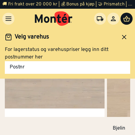
🚚 Fri frakt over 20 000 kr | 💰 Bonus på kjøp | 🤝 Prismatch | ⭐ 100% fornøyd garanti | 🏪 140 byggevarehus
Velg varehus
For lagerstatus og varehuspriser legg inn ditt
Gulv
Finert tregulv
postnummer her
Postnr
Bjelin