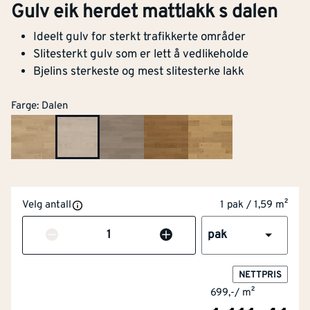
Gulv eik herdet mattlakk s dalen
Ideelt gulv for sterkt trafikkerte områder
Slitesterkt gulv som er lett å vedlikeholde
Bjelins sterkeste og mest slitesterke lakk
Farge
:
Dalen
Velg antall
1 pak / 1,59 m²
Antall
pak
NETTPRIS
699,-
/
m²