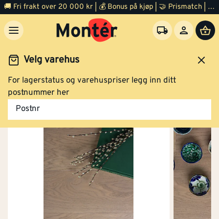
🚚 Fri frakt over 20 000 kr | 💰 Bonus på kjøp | 🤝 Prismatch | ⭐ 100% fornøyd garanti | 🏪 140 byggevarehus
Velg varehus
For lagerstatus og varehuspriser legg inn ditt
Gulv
Finert tregulv
postnummer her
Postnr