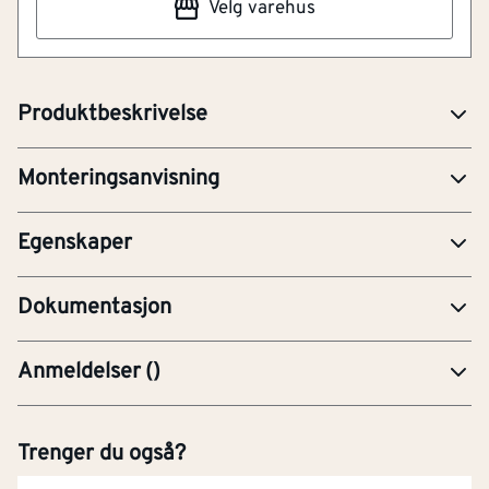
evne i henhold
[w/(m.k)]
Velg varehus
før det lakkeres i en matt og behagelig overflate. Brage
EPD-Miljødeklarasjon
til EN 12664
har en lun, gråbeige tone som gir gulvet et behagelig
FDV-Forvaltning, drift og vedlikehold
uttrykk samtidig som det gir et moderne preg.
Tetthet
[kg/m³]
850
Produktbeskrivelse
MAN-Monteringsanvisning
Last ned monteringsanvisning
Treslag
Eik
PRE-Produktdatablad
Monteringsanvisning
Overflatebehandling
Lakkert
SER-Sertifikat
Egenskaper
YTE-Ytelseserklæring (CE-merking)
Dokumentasjon
Anmeldelser
(
)
Trenger du også?