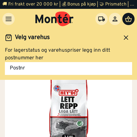
🚚 Fri frakt over 20 000 kr | 💰 Bonus på kjøp | 🤝 Prismatch | ⭐ 100% fornøyd garanti | 🏪 140 byggevarehus
Velg varehus
For lagerstatus og varehuspriser legg inn ditt
Gulv
Avrettningsmasse
postnummer her
Postnr