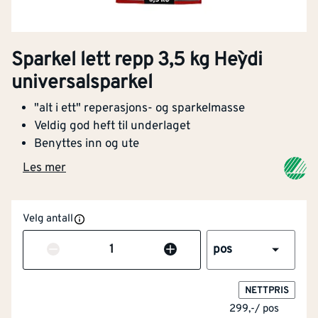
Sparkel lett repp 3,5 kg Hey`di
universalsparkel
"alt i ett" reperasjons- og sparkelmasse
Veldig god heft til underlaget
Benyttes inn og ute
Les mer
Velg antall
Antall
pos
NETTPRIS
299,-
/
pos