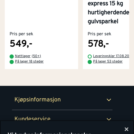
express 15 kg
hurtigherdende
Kontakt oss
gulvsparkel
Om Montér
Pris per sek
Pris per sek
Kjøpsbetingelser
Tjenester
Byggevarehus og åpningstider
549,-
578,-
Betaling
Montér Klubb
Nettlager
(
50+
)
Leveringsklar 17.08.2026
Prismatch
På lager 18 steder
På lager 53 steder
Netthandel
Medlemsavtaler
100% fornøydgaranti
Retur- og angrerettsskjema
Montér Bedrift
Ledige stillinger
Kjøpsinformasjon
Retur av EE-avfall
Personvern
Kundeservice
Våre kjøkkensentre