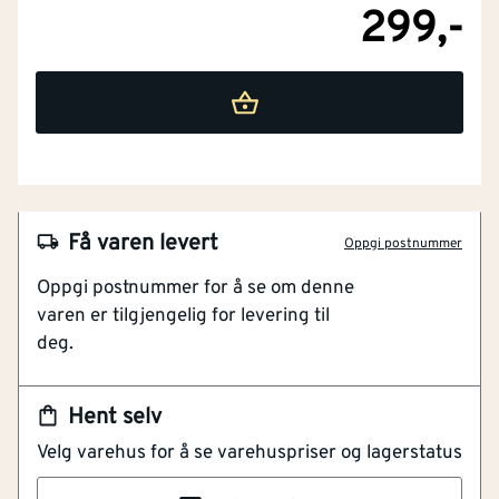
299,-
NOBB
43195766
Få varen levert
Oppgi postnummer
Artikkelnummer
101135453
Oppgi postnummer for å se om denne
varen er tilgjengelig for levering til
"alt i ett" reperasjons- og sparkelmasse
deg.
Veldig god heft til underlaget
Benyttes inn og ute
For de fleste underlag: mur, betong, tre og gips.
Hent selv
Velg varehus for å se varehuspriser og lagerstatus
Enkel å påføre reperasjonssparkel. For de fleste
underlag. kan brukes ute og inne på tak, vegger og
Svane