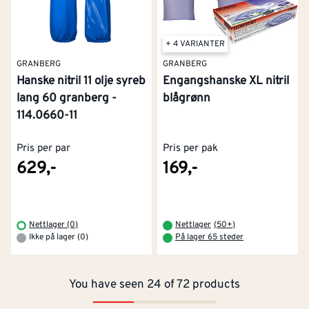
+ 4 VARIANTER
GRANBERG
GRANBERG
Hanske nitril 11 olje syreb
Engangshanske XL nitril
lang 60 granberg -
blågrønn
114.0660-11
Pris per par
Pris per pak
629,-
169,-
Kontakt oss
Om Montér
Nettlager (0)
Nettlager
(
50+
)
Ikke på lager (0)
På lager 65 steder
Kjøpsbetingelser
Tjenester
Byggevarehus og åpningstider
You have seen 24 of 72 products
Betaling
Montér Klubb
Prismatch