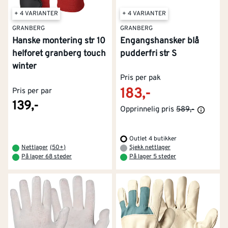
+ 4 VARIANTER
+ 4 VARIANTER
GRANBERG
GRANBERG
Hanske montering str 10
Engangshansker blå
helforet granberg touch
pudderfri str S
winter
Pris per pak
183,-
Pris per par
139,-
Opprinnelig pris
589,-
Outlet 4 butikker
Nettlager
(
50+
)
Sjekk nettlager
På lager 68 steder
På lager 5 steder