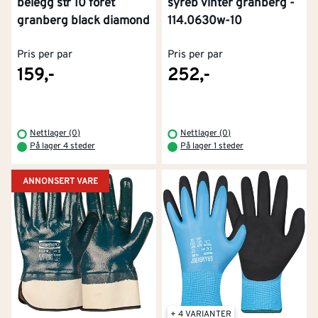
belegg str 10 foret
syreb vinter granberg -
granberg black diamond
114.0630w-10
Pris per par
Pris per par
159,-
252,-
Nettlager (0)
Nettlager (0)
På lager 4 steder
På lager 1 steder
ANNONSERT VARE
+ 4 VARIANTER