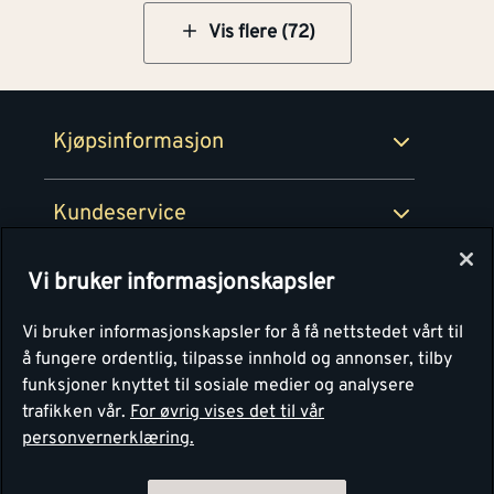
Netthandel
Vis flere (72)
Medlemsavtaler
100% fornøydgaranti
Retur- og angrerettsskjema
Montér Bedrift
Ledige stillinger
Kjøpsinformasjon
Retur av EE-avfall
Personvern
Kundeservice
Våre kjøkkensentre
Vi bruker informasjonskapsler
Montér
Vi bruker informasjonskapsler for å få nettstedet vårt til
å fungere ordentlig, tilpasse innhold og annonser, tilby
funksjoner knyttet til sosiale medier og analysere
trafikken vår.
For øvrig vises det til vår
personvernerklæring.
4.1
Basert på 1250 stemmer