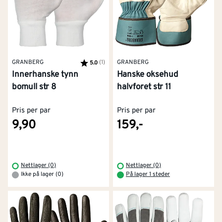
GRANBERG
Karakter:
(1)
av 5 mulige
GRANBERG
5.0
Innerhanske tynn
Hanske oksehud
bomull str 8
halvforet str 11
Pris per par
Pris per par
9,90
159,-
Nettlager (0)
Nettlager (0)
Ikke på lager (0)
På lager 1 steder