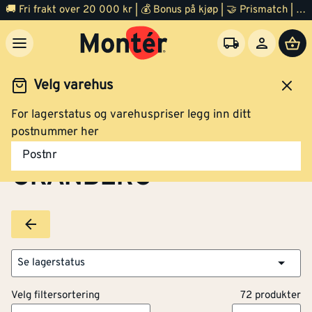
🚚 Fri frakt over 20 000 kr | 💰 Bonus på kjøp | 🤝 Prismatch | ⭐ 100% fornøyd garanti | 🏪 140 byggevarehus
Velg varehus
For lagerstatus og varehuspriser legg inn ditt
Brands
GRANBERG
postnummer her
Postnr
GRANBERG
Se lagerstatus
Velg filtersortering
72 produkter