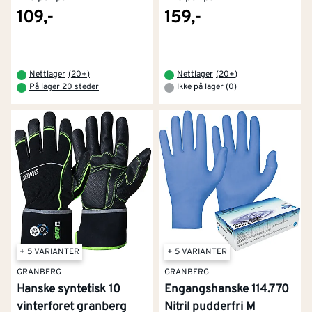
109,-
159,-
Nettlager
(
20+
)
Nettlager
(
20+
)
På lager 20 steder
Ikke på lager (0)
+ 5 VARIANTER
+ 5 VARIANTER
GRANBERG
GRANBERG
Hanske syntetisk 10
Engangshanske 114.770
vinterforet granberg
Nitril pudderfri M