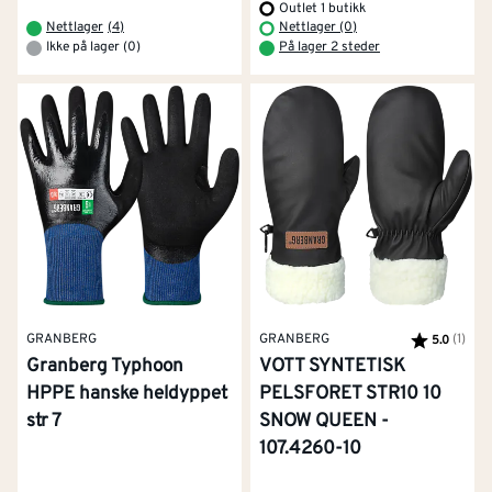
Outlet 1 butikk
Nettlager
(
4
)
Nettlager (0)
Ikke på lager (0)
På lager 2 steder
GRANBERG
GRANBERG
Karakter:
(1)
av 5
5.0
Granberg Typhoon
VOTT SYNTETISK
HPPE hanske heldyppet
PELSFORET STR10 10
str 7
SNOW QUEEN -
107.4260-10