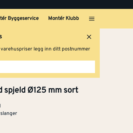
tér Byggeservice
Montér Klubb
s
ersted
Logg inn
Handlevogn
g varehuspriser legg inn ditt postnummer
Klikk og hent
ed spjeld Ø125 mm sort
d
 slanger
Klikk og hent