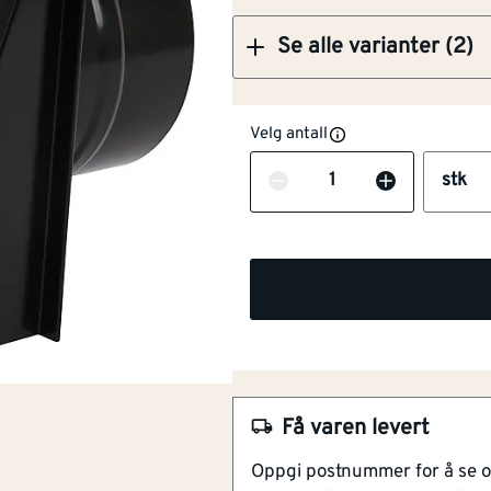
Se alle varianter (2)
Velg antall
Antall
stk
NOBB
57259353
Artikkelnummer
101287532
Få varen levert
Med kappe og spjeld
Oppgi postnummer for å se 
Integrert tilbakeslagsspjel