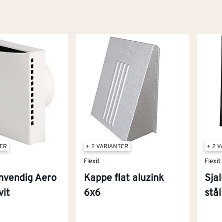
TER
+ 2 VARIANTER
+ 2 
Flexit
Flexit
nnvendig Aero
Kappe flat aluzink
Sja
vit
6x6
stå