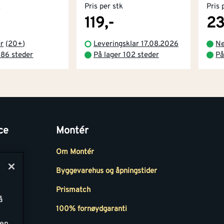
k
Pris per stk
Pris 
119,-
23
er
(
20+
)
Leveringsklar 17.08.2026
Ne
 86 steder
På lager 102 steder
På
ce
Montér
Om Montér
Byggevarehus og åpningstider
Prismatch
å
r
100% fornøydgaranti
ken