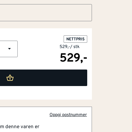
NETTPRIS
529,-
/
stk
529,-
Oppgi postnummer
om denne varen er
d