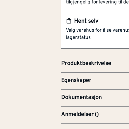
tilgjengelig for levering til de
Nippel tilpasset kanaler og
Lakkert stål
Hent selv
Ventilatorventil med kappe, run
Velg varehus for å se varehu
seg når luftstrøm opphører. Utf
lagerstatus
Velegnet for kjøkkenventilator,
Materiale
Stål
Kappen beskytter mot vær og vin
komme inn når viften er avslått
Farge
Svart
Produktbeskrivelse
Form
Andre
BRO-Brosjyre
Egenskaper
PRE-Produktdatablad
Dokumentasjon
Anmeldelser
(
)