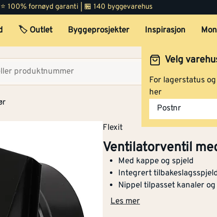
 | ⭐ 100% fornøyd garanti | 🏪 140 byggevarehus
d
🏷️ Outlet
Byggeprosjekter
Inspirasjon
Mon
Velg varehu
Velg lag
For lagerstatus o
her
ør
Ventilatorventil med spjeld
Postnr
Ø125 mm sort
Flexit
Ventilatorventil m
Med kappe og spjeld
Ventilatorventil med spjeld
Integrert tilbakeslagsspjel
Ø150 mm sort
Nippel tilpasset kanaler og
Les mer