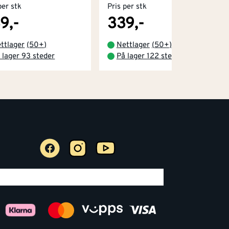
per stk
Pris per stk
9,-
339,-
ttlager
(
50+
)
Nettlager
(
50+
)
 lager 93 steder
På lager 122 steder