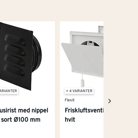
VARIANTER
+ 4 VARIANTER
Flexit
lusirist med nippel
Friskluftsventil 125 K
l sort Ø100 mm
hvit