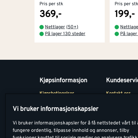
Pris per stk
Pris per st
369,-
199,-
Nettlager
(
50+
)
Nettlag
På lager 130 steder
På lager
Kjøpsinformasjon
Kundeservi
Kjøpsbetingelser
Kontakt oss
Betaling
Tjenester
Vi bruker informasjonskapsler
Netthandel
Montér Klubb
Vi bruker informasjonskapsler for å få nettstedet vårt til 
Retur- og
Medlemsavtale
fungere ordentlig, tilpasse innhold og annonser, tilby
angrerettsskjema
funksjoner knyttet til sosiale medier og analysere trafik