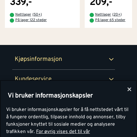
339,-
209,-
Betaling
Montér Klubb
Nettlager
(
50+
)
Nettlager
(
20+
)
Prismatch
På lager 122 steder
På lager 65 steder
Netthandel
Medlemsavtaler
100% fornøydgaranti
Retur- og angrerettsskjema
Montér Bedrift
Ledige stillinger
Kjøpsinformasjon
Retur av EE-avfall
Personvern
Kundeservice
Våre kjøkkensentre
Vi bruker informasjonskapsler
Montér
Vi bruker informasjonskapsler for å få nettstedet vårt til
å fungere ordentlig, tilpasse innhold og annonser, tilby
funksjoner knyttet til sosiale medier og analysere
trafikken vår.
For øvrig vises det til vår