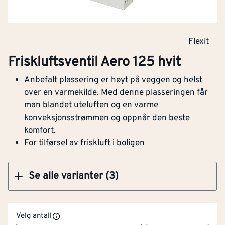
Klikk og hent
Flexit
Friskluftsventil Aero 125 hvit
Friskluftsventil Aero 100V2 sort
Anbefalt plassering er høyt på veggen og helst
over en varmekilde. Med denne plasseringen får
man blandet uteluften og en varme
konveksjonsstrømmen og oppnår den beste
Klikk og hent
komfort.
For tilførsel av friskluft i boligen
Se alle varianter (3)
Velg antall