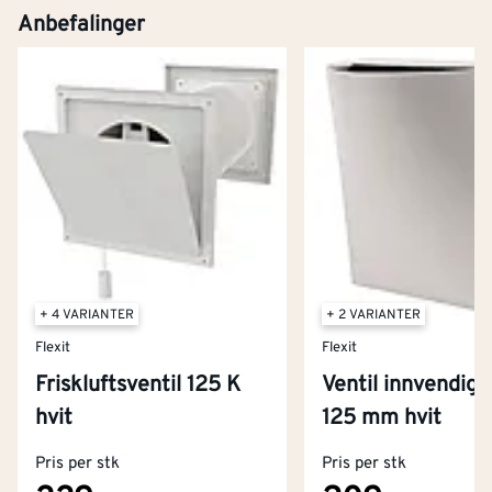
Anbefalinger
+ 4 VARIANTER
+ 2 VARIANTER
Flexit
Flexit
Friskluftsventil 125 K
Ventil innvendig 
Kontakt oss
hvit
125 mm hvit
Om Montér
Pris per stk
Pris per stk
Kjøpsbetingelser
Tjenester
Byggevarehus og åpningstider