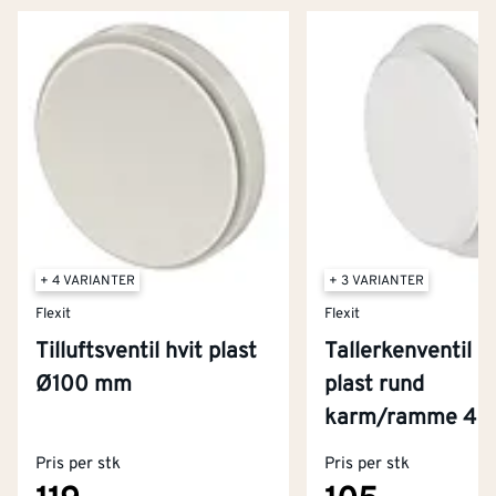
+ 4 VARIANTER
+ 3 VARIANTER
Flexit
Flexit
Tilluftsventil hvit plast
Tallerkenventil h
Ø100 mm
plast rund
Kontakt oss
karm/ramme 4
Om Montér
Pris per stk
Pris per stk
Kjøpsbetingelser
Tjenester
Byggevarehus og åpningstider