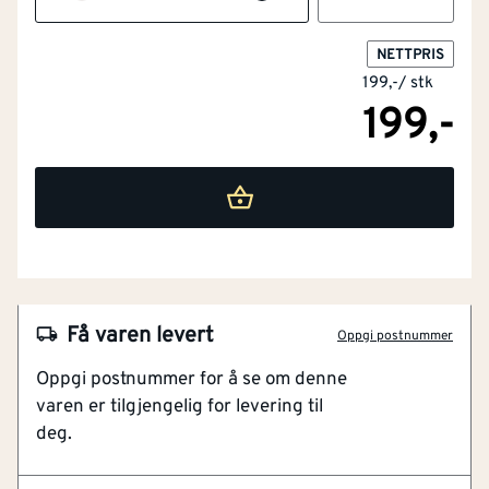
NETTPRIS
199,-
/
stk
199,-
NOBB
56144896
Artikkelnummer
101272174
Få varen levert
Oppgi postnummer
For mekaniske ventilasjonssystemer
Oppgi postnummer for å se om denne
Levers med fjærer
varen er tilgjengelig for levering til
Enkel montering
deg.
Enkel rengjøring
Justerbar luftmengde