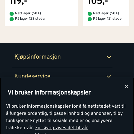
119,-
105,-
Betaling
Montér Klubb
Nettlager
(
50+
)
Nettlager
(
50+
)
Prismatch
På lager 123 steder
På lager 121 steder
Netthandel
Medlemsavtaler
100% fornøydgaranti
Retur- og angrerettsskjema
Montér Bedrift
Ledige stillinger
Kjøpsinformasjon
Retur av EE-avfall
Personvern
Kundeservice
Våre kjøkkensentre
Vi bruker informasjonskapsler
Montér
Vi bruker informasjonskapsler for å få nettstedet vårt til
å fungere ordentlig, tilpasse innhold og annonser, tilby
funksjoner knyttet til sosiale medier og analysere
trafikken vår.
For øvrig vises det til vår