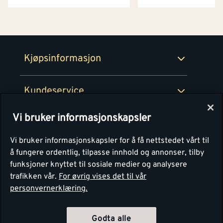
Netthandel
Medlemsavtaler
100% fornøydgaranti
Retur- og angrerettsskjema
Montér Bedrift
Ledige stillinger
Kjøpsinformasjon
Retur av EE-avfall
Personvern
Kundeservice
Våre kjøkkensentre
Vi bruker informasjonskapsler
Montér
Vi bruker informasjonskapsler for å få nettstedet vårt til
å fungere ordentlig, tilpasse innhold og annonser, tilby
funksjoner knyttet til sosiale medier og analysere
trafikken vår.
For øvrig vises det til vår
personvernerklæring.
Godta alle