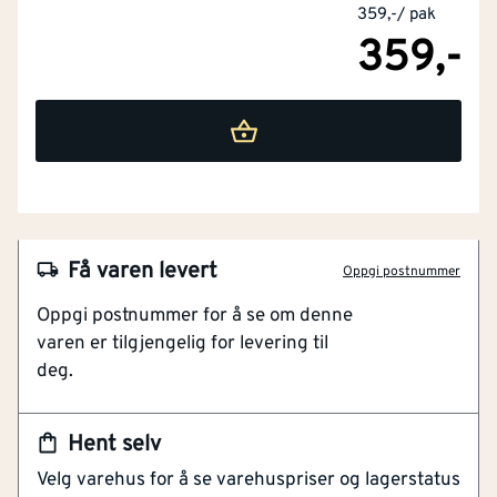
359,-
/
pak
359,-
NOBB
50762562
Få varen levert
Oppgi postnummer
Artikkelnummer
101238270
Oppgi postnummer for å se om denne
varen er tilgjengelig for levering til
ESSVE Firkantspiker, er beregnet for de fleste
deg.
spikringsarbeid. M-Fusion er en overflatebehandling
med bedre rustmotstand (C4), sammenliknet med
klassisk varmforsinket (C3). Ved bruk av varmforsinket
Hent selv
spiker C3, eller M-Fusion C4, skal kledning alltid
Velg varehus for å se varehuspriser og lagerstatus
beises/males umiddelbart etter montering. Dette