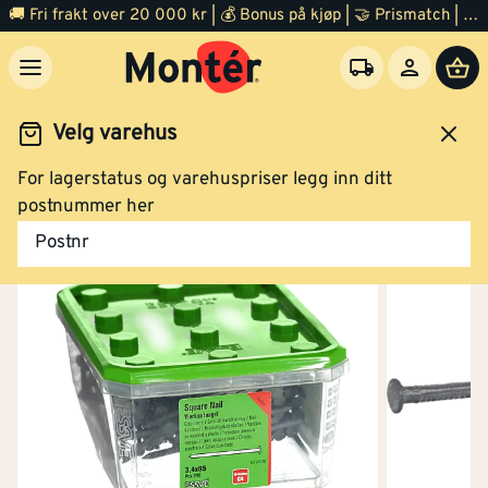
🚚 Fri frakt over 20 000 kr | 💰 Bonus på kjøp | 🤝 Prismatch | ⭐ 100% fornøyd garanti | 🏪 140 byggevarehus
Velg varehus
For lagerstatus og varehuspriser legg inn ditt
Festemidler
Spiker
postnummer her
Postnr