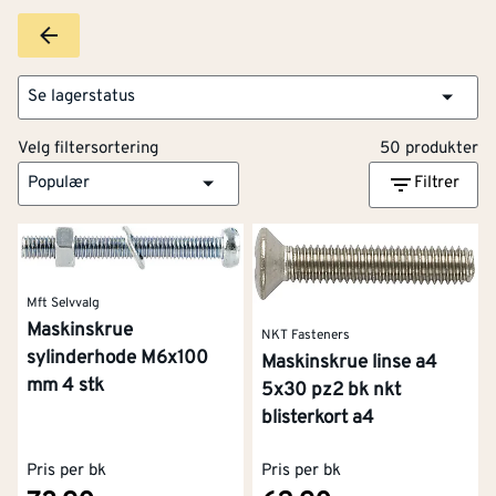
Se lagerstatus
Velg filtersortering
50 produkter
Populær
Filtrer
Mft Selvvalg
Maskinskrue
NKT Fasteners
sylinderhode M6x100
Maskinskrue linse a4
mm 4 stk
5x30 pz2 bk nkt
blisterkort a4
Pris per bk
Pris per bk