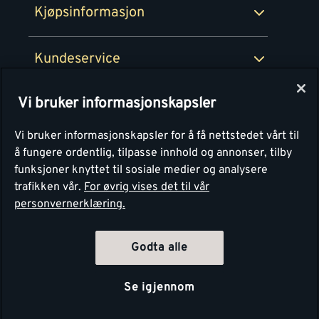
Kjøpsinformasjon
Retur av EE-avfall
Personvern
Kundeservice
Våre kjøkkensentre
Vi bruker informasjonskapsler
Montér
Vi bruker informasjonskapsler for å få nettstedet vårt til
å fungere ordentlig, tilpasse innhold og annonser, tilby
funksjoner knyttet til sosiale medier og analysere
trafikken vår.
For øvrig vises det til vår
personvernerklæring.
4.1
Basert på 1250 stemmer
Godta alle
Se igjennom