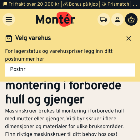
🚚 Fri frakt over 20 000 kr | 💰 Bonus på kjøp | 🤝 Prismatch | ⭐ 100% fornøyd garanti | 🏪 140 byggevarehus
Velg varehus
For lagerstatus og varehuspriser legg inn ditt
Festemidler
Skruer
Maskinskrue
postnummer her
Maskinskrue – For sikker
Postnr
montering i forborede
hull og gjenger
Maskinskruer brukes til montering i forborede hull
med mutter eller gjenger. Vi tilbyr skruer i flere
dimensjoner og materialer for ulike bruksområder.
Finn riktige maskinskruer til ditt behov hos oss!