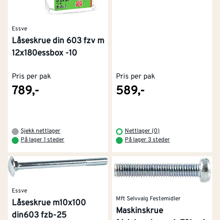
Essve
Låseskrue din 603 fzv m
12x180essbox -10
Pris per pak
Pris per pak
789,-
589,-
Sjekk nettlager
Nettlager (0)
På lager 1 steder
På lager 3 steder
Essve
Mft Selvvalg Festemidler
Låseskrue m10x100
Maskinskrue
din603 fzb-25