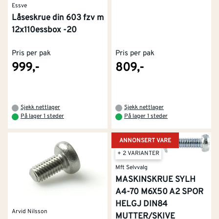
Essve
Låseskrue din 603 fzv m
12x110essbox -20
Pris per pak
Pris per pak
999,-
809,-
Sjekk nettlager
Sjekk nettlager
På lager 1 steder
På lager 1 steder
ANNONSERT VARE
+ 2 VARIANTER
Mft Selvvalg
MASKINSKRUE SYLH
A4-70 M6X50 A2 SPOR
HELGJ DIN84
Arvid Nilsson
MUTTER/SKIVE