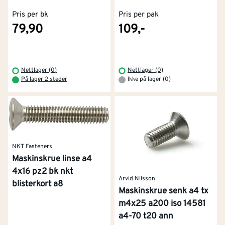
Pris per bk
Pris per pak
79,90
109,-
Nettlager (0)
Nettlager (0)
På lager 2 steder
Ikke på lager (0)
NKT Fasteners
Maskinskrue linse a4
4x16 pz2 bk nkt
Arvid Nilsson
blisterkort a8
Maskinskrue senk a4 tx
m4x25 a200 iso 14581
a4-70 t20 ann