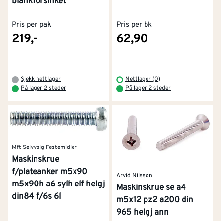
blankforsinket
Pris per pak
Pris per bk
219,-
62,90
Sjekk nettlager
Nettlager (0)
På lager 2 steder
På lager 2 steder
Mft Selvvalg Festemidler
Maskinskrue
f/plateanker m5x90
Arvid Nilsson
m5x90h a6 sylh elf helgj
Maskinskrue se a4
din84 f/6s 6l
m5x12 pz2 a200 din
965 helgj ann