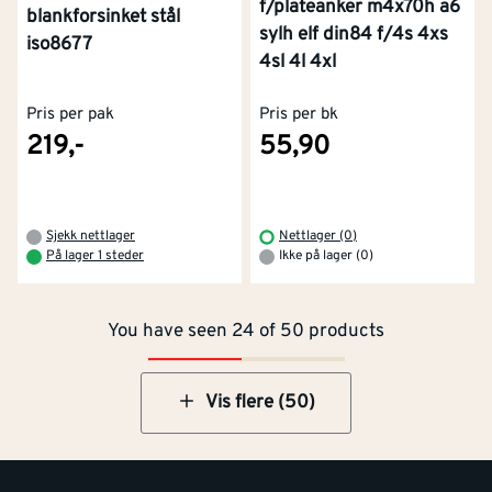
f/plateanker m4x70h a6
blankforsinket stål
sylh elf din84 f/4s 4xs
iso8677
4sl 4l 4xl
Pris per pak
Pris per bk
219,-
55,90
Kontakt oss
Om Montér
Sjekk nettlager
Nettlager (0)
På lager 1 steder
Ikke på lager (0)
Kjøpsbetingelser
Tjenester
Byggevarehus og åpningstider
You have seen 24 of 50 products
Betaling
Montér Klubb
Prismatch
Netthandel
Vis flere (50)
Medlemsavtaler
100% fornøydgaranti
Retur- og angrerettsskjema
Montér Bedrift
Ledige stillinger