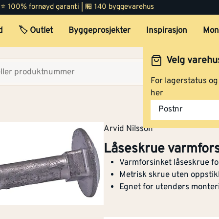
 | ⭐ 100% fornøyd garanti | 🏪 140 byggevarehus
d
🏷️ Outlet
Byggeprosjekter
Inspirasjon
Mon
Velg varehu
Velg lag
For lagerstatus o
her
Postnr
Arvid Nilsson
Låseskrue varmfor
Varmforsinket låseskrue fo
Metrisk skrue uten oppsti
Egnet for utendørs monter