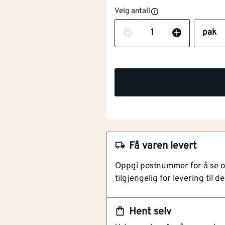
Velg antall
Antall
pak
Få varen levert
NOBB
55275125
Oppgi postnummer for å se 
Artikkelnummer
101273481
tilgjengelig for levering til de
Varmforsinket låseskrue fo
Metrisk skrue uten oppsti
Hent selv
Egnet for utendørs monter