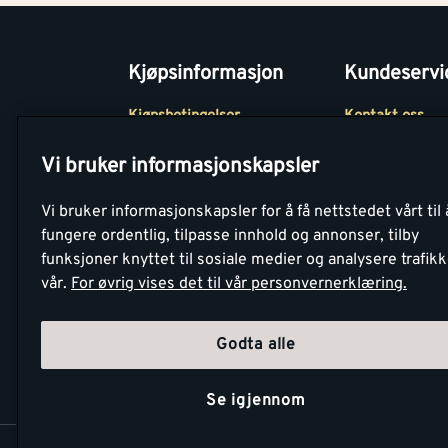
Kjøpsinformasjon
Kundeservi
Kjøpsbetingelser
Kontakt oss
Betaling
Tjenester
Vi bruker informasjonskapsler
Netthandel
Montér Klubb
Vi bruker informasjonskapsler for å få nettstedet vårt til 
Retur- og
Medlemsavtale
fungere ordentlig, tilpasse innhold og annonser, tilby
angrerettsskjema
funksjoner knyttet til sosiale medier og analysere trafik
Montér Bedrift
vår.
For øvrig vises det til vår personvernerklæring.
Retur av EE-avf
Godta alle
Se igjennom