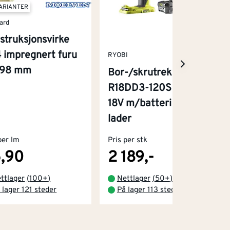
VARIANTER
ard
struksjonsvirke
 impregnert furu
RYOBI
x98 mm
Bor-/skrutrekker
R18DD3-120S One+
18V m/batteri og
lader
per lm
Pris per stk
,90
2 189,-
ttlager
(
100+
)
Nettlager
(
50+
)
 lager 121 steder
På lager 113 steder