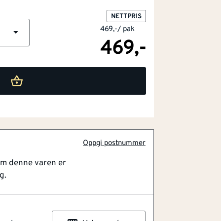
NETTPRIS
469,-
/
pak
469,-
Oppgi postnummer
om denne varen er
g.
r trekonstruksjoner
kkende hode
ing