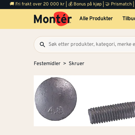
🚚 Fri frakt over 20 000 kr | 💰 Bonus på kjøp | 🤝 Prismatch
Alle Produkter
Tilbu
Festemidler
Skruer