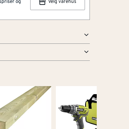
spriser og
Velg varehus
80 mm 10 stk. Anvendes i
r en metrisk skrue uten oppstikkende