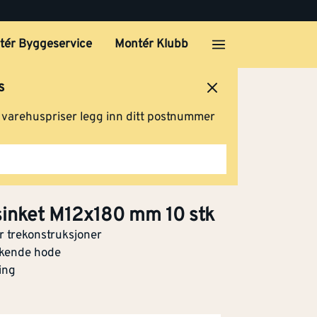
tér Byggeservice
Montér Klubb
s
ersted
Logg inn
Handlevogn
g varehuspriser legg inn ditt postnummer
sinket M12x180 mm 10 stk
r trekonstruksjoner
kkende hode
ing