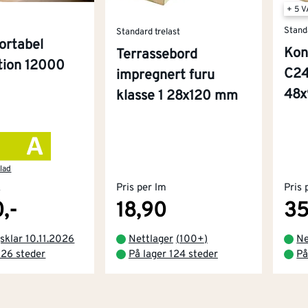
+ 5 
Stand
Standard trelast
ortabel
Kon
Terrassebord
ition 12000
C24
impregnert furu
48
klasse 1 28x120 mm
lad
k
Pris per lm
Pris 
,-
18,90
35
sklar 10.11.2026
Nettlager
(
100+
)
Ne
 26 steder
På lager 124 steder
På