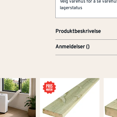
Velg varehus for å se varehu
lagerstatus
Låseskrue varmforsinket M12x1
trekonstruksjoner der en ønske
hode for utendørs montering.
Produktbeskrivelse
Anmeldelser
(
)