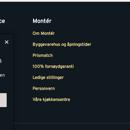
ce
Montér
Om Montér
Byggevarehus og åpningstider
Prismatch
å
r
100% fornøydgaranti
ken
Ledige stillinger
all
Personvern
Våre kjøkkensentre