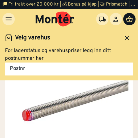
🚚 Fri frakt over 20 000 kr | 💰 Bonus på kjøp | 🤝 Prismatch | ⭐ 100% fornøyd garanti | 🏪 140 byggevarehus
Velg varehus
For lagerstatus og varehuspriser legg inn ditt
Festemidler
Skruer
Gjengestang
postnummer her
Postnr