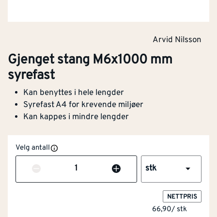
Arvid Nilsson
Gjenget stang M6x1000 mm
syrefast
Kan benyttes i hele lengder
Syrefast A4 for krevende miljøer
Kan kappes i mindre lengder
Velg antall
Antall
stk
NETTPRIS
66,90
/
stk