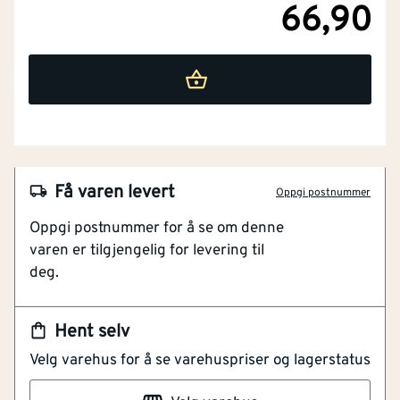
66,90
NOBB
57934482
Få varen levert
Oppgi postnummer
Artikkelnummer
101313424
Oppgi postnummer for å se om denne
varen er tilgjengelig for levering til
Kan benyttes i hele lengder
deg.
Syrefast A4 for krevende miljøer
Kan kappes i mindre lengder
Hent selv
GJENGET JERN. KAN BENYTTES I HEL LENGDE
Velg varehus for å se varehuspriser og lagerstatus
ELLER KAPPES I MINDRE LENGDER. FINNES I
STÅLKVALITET 4,6 0G 8,8. OVERFLATEBEHANDLET I