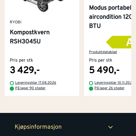
Modus portabel
aircondition 120
RYOBI
BTU
Kompostkvern
RSH3045U
Kontakt oss
Om Montér
Produktdatablad
Pris per stk
Pris per stk
Kjøpsbetingelser
Tjenester
Byggevarehus og åpningstider
3 429,-
5 490,-
Betaling
Montér Klubb
Leveringsklar 17.08.2026
Leveringsklar 10.11.2026
Prismatch
På lager 90 steder
På lager 26 steder
Netthandel
Medlemsavtaler
100% fornøydgaranti
Retur- og angrerettsskjema
Montér Bedrift
Ledige stillinger
Kjøpsinformasjon
Retur av EE-avfall
Personvern