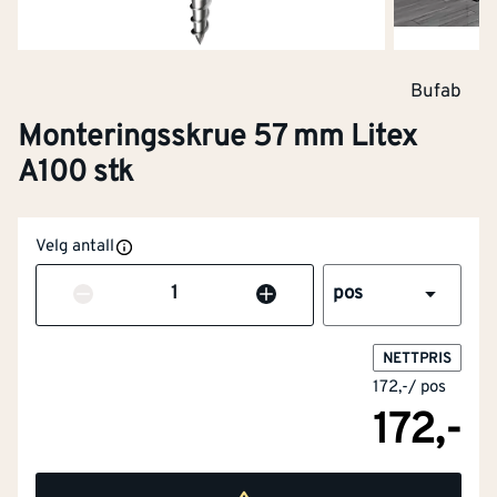
Bufab
Monteringsskrue 57 mm Litex
A100 stk
Velg antall
Antall
pos
NETTPRIS
172,-
/
pos
172,-