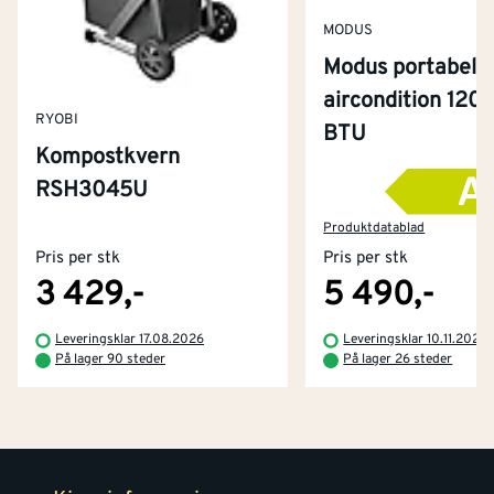
MODUS
Modus portabel
aircondition 120
RYOBI
BTU
Kompostkvern
RSH3045U
Kontakt oss
Om Montér
Produktdatablad
Pris per stk
Pris per stk
Kjøpsbetingelser
Tjenester
Byggevarehus og åpningstider
3 429,-
5 490,-
Betaling
Montér Klubb
Leveringsklar 17.08.2026
Leveringsklar 10.11.2026
Prismatch
På lager 90 steder
På lager 26 steder
Netthandel
Medlemsavtaler
100% fornøydgaranti
Retur- og angrerettsskjema
Montér Bedrift
Ledige stillinger