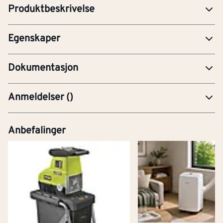
Galvanisk/elektrolyttisk
Produktbeskrivelse
Overflatebeskyttelse
forsinket
TEKG-Teknisk godkjenning
Egenskaper
YTE-Ytelseserklæring (CE-merking)
Dokumentasjon
Anmeldelser
(
)
Anbefalinger