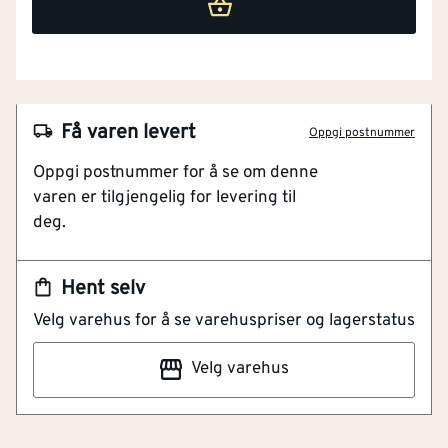
Få varen levert
Oppgi postnummer
Oppgi postnummer for å se om denne
NOBB
24444440
varen er tilgjengelig for levering til
deg.
Artikkelnummer
101100752
LITEX MONTERINGSSKRUE 57 MM, POSE A 100 STK
Hent selv
TIL LITEX MEMBRANPLATE OG TB BOARD
Velg varehus for å se varehuspriser og lagerstatus
VÅTROMSPLATE Litex Monteringsskrue 57 mm
benyttes sammen med Litex Monteringsskive til
Lengde (mm)
[mm]
57
Velg varehus
festing av Litex Membranplate 30 mm og TB Board
Våtromsplate 30 mm. TG 20006 og TG 20279. Les mer
Materiale
Stål
på www.litex.no
BRO-Brosjyre