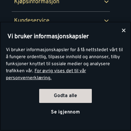
Kjøpsinformasjon
Retur av EE-avfall
Personvern
Kundeservice
Våre kjøkkensentre
Vi bruker informasjonskapsler
Montér
Vi bruker informasjonskapsler for å få nettstedet vårt til
å fungere ordentlig, tilpasse innhold og annonser, tilby
funksjoner knyttet til sosiale medier og analysere
trafikken vår.
For øvrig vises det til vår
personvernerklæring.
Godta alle
Se igjennom
Copyright Montér 2026