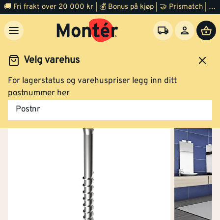
🚚 Fri frakt over 20 000 kr | 💰 Bonus på kjøp | 🤝 Prismatch | ⭐ 100% fornøyd garanti | 🏪 140 byggevarehus
Velg varehus
For lagerstatus og varehuspriser legg inn ditt
Festemidler
Skruer
Gipsskruer
postnummer her
Postnr