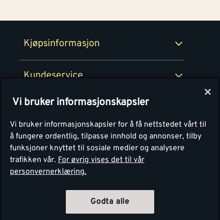
100% fornøydgaranti
Retur- og angrerettsskjema
Montér Bedrift
Ledige stillinger
Kjøpsinformasjon
Retur av EE-avfall
Personvern
Kundeservice
Våre kjøkkensentre
Vi bruker informasjonskapsler
Montér
Vi bruker informasjonskapsler for å få nettstedet vårt til
å fungere ordentlig, tilpasse innhold og annonser, tilby
funksjoner knyttet til sosiale medier og analysere
trafikken vår.
For øvrig vises det til vår
personvernerklæring.
Godta alle