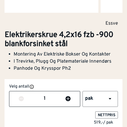
Farge
Stål
Galvanisk/elektrolyttisk
Overflatebeskyttelse
Essve
forsinket
Elektrikerskrue 4,2x16 fzb -900
Materialkvalitet
Andre
blankforsinket stål
Overflatebehandling
Belagt (coated)
Montering Av Elektriske Bokser Og Kontakter
I Trevirke, Plugg Og Platemateriale Innendørs
Sportype
Phillips PH
Panhode Og Krysspor Ph2
Gjengetype
Grov
Velg antall
Hodeform
Panhode
Antall
pak
Spissform
Spiss
NETTPRIS
519,-
/
pak
Thread spreading
Halvgjenget