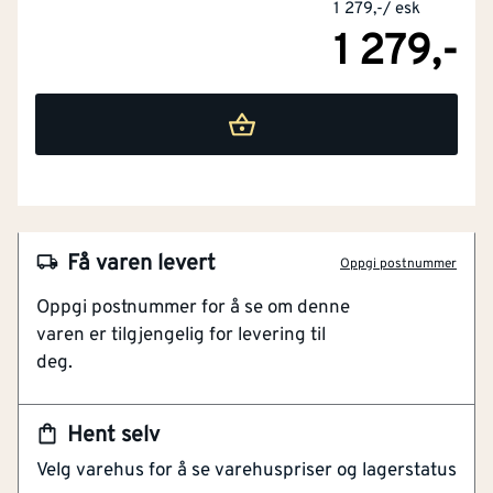
1 279,-
/
esk
1 279,-
Høyde mm
[mm]
50
Fastnøkkelbredde
[mm]
17
Få varen levert
Oppgi postnummer
Med flens
Nei
NOBB
26156208
Oppgi postnummer for å se om denne
varen er tilgjengelig for levering til
Gjengemål metrisk
10
Artikkelnummer
101141272
[stk]
deg.
(M.).
Varmforsinket skjøtemutter for gjengestenger
Metrisk gjenge for enkel sammenkobling
Materiale
Stål
Hent selv
Tilgjengelig i flere dimensjoner
Velg varehus for å se varehuspriser og lagerstatus
Modell / utførelse
Mutter