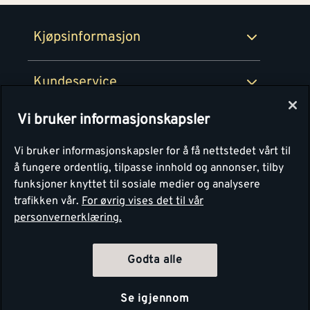
Retur- og angrerettsskjema
Montér Bedrift
Ledige stillinger
Kjøpsinformasjon
Retur av EE-avfall
Personvern
Kundeservice
Våre kjøkkensentre
Vi bruker informasjonskapsler
Montér
Vi bruker informasjonskapsler for å få nettstedet vårt til
å fungere ordentlig, tilpasse innhold og annonser, tilby
funksjoner knyttet til sosiale medier og analysere
trafikken vår.
For øvrig vises det til vår
personvernerklæring.
Godta alle
Se igjennom