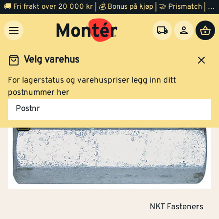
🚚 Fri frakt over 20 000 kr | 💰 Bonus på kjøp | 🤝 Prismatch | ⭐ 100% fornøyd garanti | 🏪 140 byggevarehus
Velg varehus
For lagerstatus og varehuspriser legg inn ditt
Festemidler
Skiver og muttere
postnummer her
Postnr
NKT Fasteners