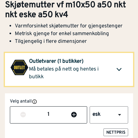
Skjøtemutter vf m10x50 a50 nkt
nkt eske a50 kv4
Varmforsinket skjøtemutter for gjengestenger
Metrisk gjenge for enkel sammenkobling
Tilgjengelig i flere dimensjoner
Montér Askøy
(0.8 esk)
562,-
Outletvarer (1 butikker)
Opprinnelig pris
Klikk og hent
Må betales på nett og hentes i
1 279,-
butikk
Velg antall
Antall
esk
NETTPRIS