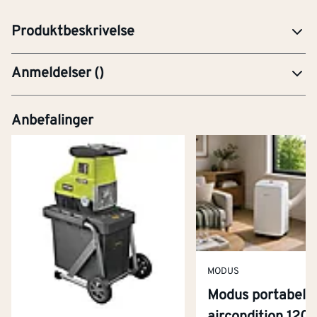
festemidler og tilbehør.
Produktbeskrivelse
Anmeldelser
(
)
Anbefalinger
MODUS
Modus portabel
aircondition 120