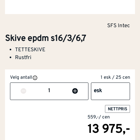
SFS Intec
Skive epdm s16/3/6,7
TETTESKIVE
Rustfri
Velg antall
1 esk / 25 cen
Antall
esk
NETTPRIS
559,-
/
cen
13 975,-