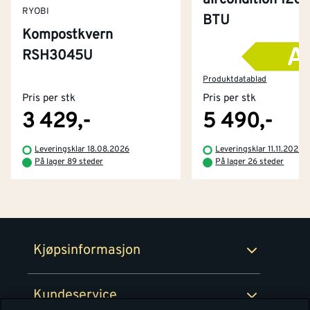
RYOBI
BTU
Kompostkvern
RSH3045U
Kontakt oss
Om Montér
Produktdatablad
Pris per stk
Pris per stk
Kjøpsbetingelser
Tjenester
Byggevarehus og åpningstider
3 429,-
5 490,-
Betaling
Montér Klubb
Leveringsklar 18.08.2026
Leveringsklar 11.11.2026
Prismatch
På lager 89 steder
På lager 26 steder
Netthandel
Medlemsavtaler
100% fornøydgaranti
Retur- og angrerettsskjema
Montér Bedrift
Ledige stillinger
Kjøpsinformasjon
Retur av EE-avfall
Personvern
Kundeservice
Våre kjøkkensentre