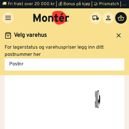
🚚 Fri frakt over 20 000 kr | 💰 Bonus på kjøp | 🤝 Prismatch | ⭐ 100% fornøyd garanti | 🏪 140 byggevarehus
Velg varehus
For lagerstatus og varehuspriser legg inn ditt
Festemidler
Skiver og muttere
postnummer her
Postnr