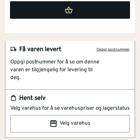
Få varen levert
Oppgi postnummer
Oppgi postnummer for å se om denne
varen er tilgjengelig for levering til
deg.
NOBB
60038464
Hent selv
Artikkelnummer
101403975
Velg varehus for å se varehuspriser og lagerstatus
TETTESKIVE
Rustfri
Velg varehus
Skive epdm s16/3/6,7 . Et produkt SFS sin katalog over