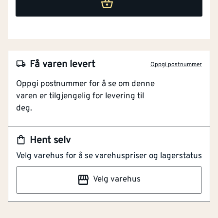
Få varen levert
Oppgi postnummer
Oppgi postnummer for å se om denne
varen er tilgjengelig for levering til
deg.
NOBB
55834565
Hent selv
Artikkelnummer
101396232
Velg varehus for å se varehuspriser og lagerstatus
Knopp lexington 30mm pol-messing sb polert messing.
Velg varehus
Knopp av messing. Moderne design som passer til de
fleste skuffer og skap. Leveres inkludert skrue. Finnes
også som møbelhåndtak og innvendig dørhåndtak.