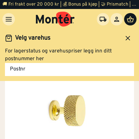
🚚 Fri frakt over 20 000 kr | 💰 Bonus på kjøp | 🤝 Prismatch | ⭐ 100% fornøyd garanti | 🏪 140 byggevarehus
Velg varehus
For lagerstatus og varehuspriser legg inn ditt
Festemidler
Plugger og slaganker
postnummer her
Postnr