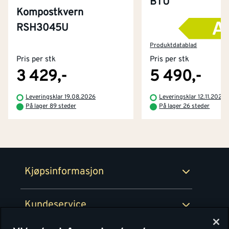
BTU
Kompostkvern
RSH3045U
Kontakt oss
Om Montér
Produktdatablad
Pris per stk
Pris per stk
Kjøpsbetingelser
Tjenester
Byggevarehus og åpningstider
3 429,-
5 490,-
Betaling
Montér Klubb
Leveringsklar 19.08.2026
Leveringsklar 12.11.2026
Prismatch
På lager 89 steder
På lager 26 steder
Netthandel
Medlemsavtaler
100% fornøydgaranti
Retur- og angrerettsskjema
Montér Bedrift
Ledige stillinger
Kjøpsinformasjon
Retur av EE-avfall
Personvern
Kundeservice
Våre kjøkkensentre