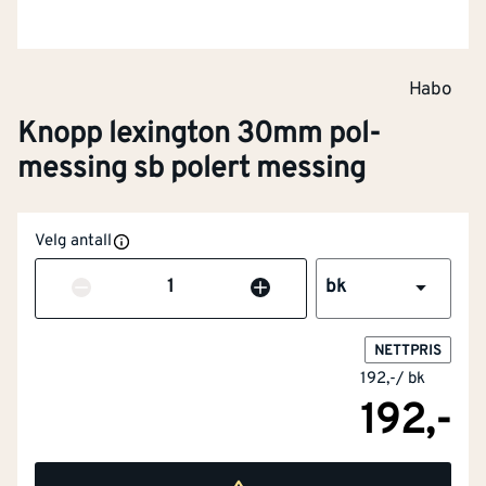
Habo
Knopp lexington 30mm pol-
messing sb polert messing
Velg antall
Antall
bk
NETTPRIS
192,-
/
bk
192,-