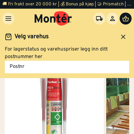
🚚 Fri frakt over 20 000 kr | 💰 Bonus på kjøp | 🤝 Prismatch | ⭐ 100% fornøyd garanti | 🏪 140 byggevarehus
Velg varehus
For lagerstatus og varehuspriser legg inn ditt
Festemidler
Plugger og slaganker
postnummer her
Postnr