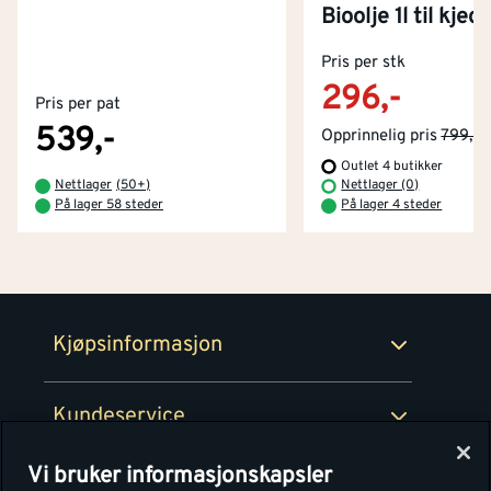
Bioolje 1l til kjed
Kontakt oss
Om Montér
Pris per stk
296,-
Pris per pat
Kjøpsbetingelser
Tjenester
Byggevarehus og åpningstider
539,-
Opprinnelig pris
799,-
Outlet 4 butikker
Betaling
Montér Klubb
Nettlager
(
50+
)
Nettlager (0)
Prismatch
På lager 58 steder
På lager 4 steder
Netthandel
Medlemsavtaler
100% fornøydgaranti
Retur- og angrerettsskjema
Montér Bedrift
Ledige stillinger
Kjøpsinformasjon
Retur av EE-avfall
Personvern
Kundeservice
Våre kjøkkensentre
Vi bruker informasjonskapsler
Montér