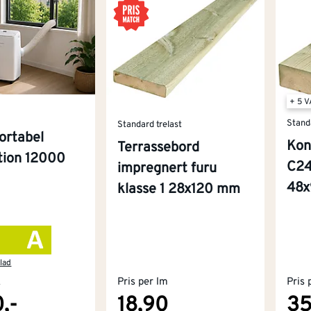
+ 5 
Stand
Standard trelast
ortabel
Kon
Terrassebord
ition 12000
C24
impregnert furu
48
klasse 1 28x120 mm
lad
k
Pris per lm
Pris 
,-
18,90
35