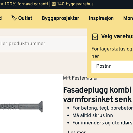
 | ⭐ 100% fornøyd garanti | 🏪 140 byggevarehus
d
🏷️ Outlet
Byggeprosjekter
Inspirasjon
Mon
Velg varehu
Velg lag
For lagerstatus o
her
Postnr
Mft Festemidler
Fasadeplugg kombi
varmforsinket senk
For betong, tegl, porebeton
Må alltid skrus inn
For innendørs og utendørs