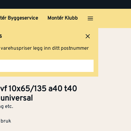
tér Byggeservice
Montér Klubb
s
ersted
Logg inn
Handlevogn
g varehuspriser legg inn ditt postnummer
 vf 10x65/135 a40 t40
 universal
g etc.
 bruk