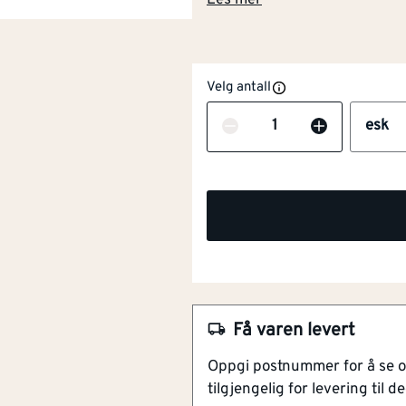
Les mer
Velg antall
Antall
esk
NOBB
53290716
Artikkelnummer
101282423
For betong, tegl, porebeton
Må alltid skrus inn
For innendørs og utendørs
Varmforsinket
Få varen levert
ETA-12/0349
Oppgi postnummer for å se 
Fasadeplugg kombi vf 10x65/13
tilgjengelig for levering til de