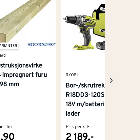
VARIANTER
ard
struksjonsvirke
 impregnert furu
RYOBI
x98 mm
Bor-/skrutrekker
R18DD3-120S One+
18V m/batteri og
lader
per lm
Pris per stk
,90
2 189,-