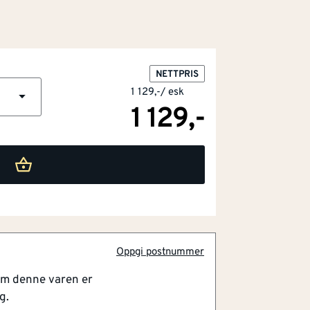
NETTPRIS
1 129,-
/
esk
1 129,-
g etc.
 bruk
Oppgi postnummer
om denne varen er
5 a40 t40 varmforsinket senk universal.
g.