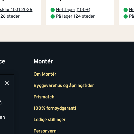
sklar 10.11.2026
Nettlager
(
100+
)
Ne
 26 steder
På lager 124 steder
På
ce
Montér
Om Montér
Byggevarehus og åpningstider
Prismatch
å
r
100% fornøydgaranti
ken
Ledige stillinger
all
Personvern