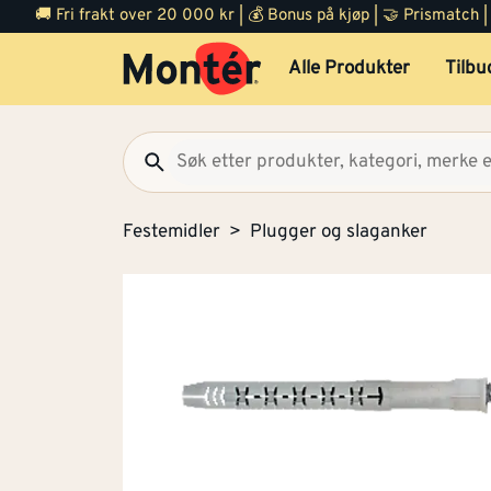
🚚 Fri frakt over 20 000 kr | 💰 Bonus på kjøp | 🤝 Prismatch
Alle Produkter
Tilbu
Festemidler
Plugger og slaganker