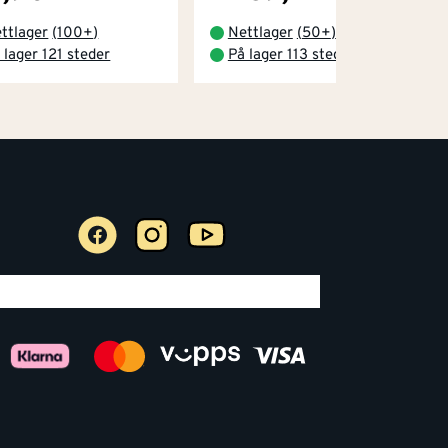
ttlager
(
100+
)
Nettlager
(
50+
)
 lager 121 steder
På lager 113 steder