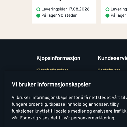
Leveringsklar 17.08.2026
Levering
På lager 90 steder
På lager
Kjøpsinformasjon
Kundeservi
Kjøpsbetingelser
Kontakt oss
Betaling
Tjenester
Vi bruker informasjonskapsler
Netthandel
Montér Klubb
Vi bruker informasjonskapsler for å få nettstedet vårt til 
Retur- og
Medlemsavtale
fungere ordentlig, tilpasse innhold og annonser, tilby
angrerettsskjema
funksjoner knyttet til sosiale medier og analysere trafik
Montér Bedrift
vår.
For øvrig vises det til vår personvernerklæring.
Retur av EE-avf