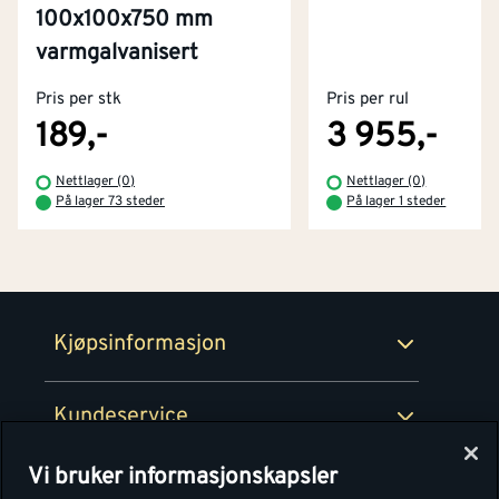
100x100x750 mm
Kontakt oss
varmgalvanisert
Om Montér
Pris per stk
Pris per rul
Kjøpsbetingelser
Tjenester
Byggevarehus og åpningstider
189,-
3 955,-
Betaling
Montér Klubb
Nettlager (0)
Nettlager (0)
Prismatch
På lager 73 steder
På lager 1 steder
Netthandel
Medlemsavtaler
100% fornøydgaranti
Retur- og angrerettsskjema
Montér Bedrift
Ledige stillinger
Kjøpsinformasjon
Retur av EE-avfall
Personvern
Kundeservice
Våre kjøkkensentre
Vi bruker informasjonskapsler
Montér