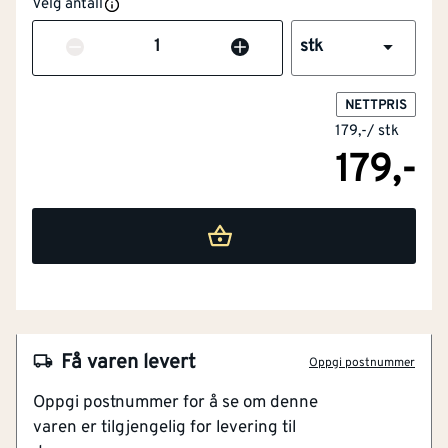
Velg antall
Antall
stk
NETTPRIS
179,-
/
stk
179,-
NOBB
60806037
Artikkelnummer
101908155
Stabil nedfesting
Tåler høye belastninger
Varmforsinket
Sinkbelegg > 55 micron
Få varen levert
Oppgi postnummer
Egnet for gjerder
Oppgi postnummer for å se om denne
varen er tilgjengelig for levering til
Et solid nedfestesystem for trygg og stabil montering