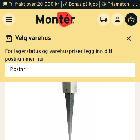
🚚 Fri frakt over 20 000 kr | 💰 Bonus på kjøp | 🤝 Prismatch | ⭐ 100% fornøyd garanti | 🏪 140 byggevarehus
Velg varehus
For lagerstatus og varehuspriser legg inn ditt
Festemidler
Beslag og hengsler
Bjelkesko
postnummer her
Postnr