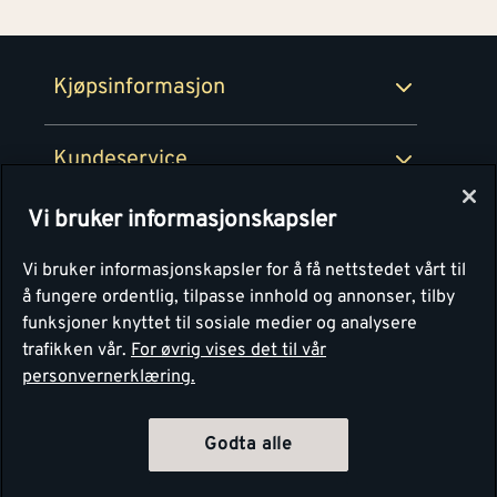
Retur- og angrerettsskjema
Montér Bedrift
Ledige stillinger
Kjøpsinformasjon
Retur av EE-avfall
Personvern
Kundeservice
Våre kjøkkensentre
Vi bruker informasjonskapsler
Montér
Vi bruker informasjonskapsler for å få nettstedet vårt til
å fungere ordentlig, tilpasse innhold og annonser, tilby
funksjoner knyttet til sosiale medier og analysere
trafikken vår.
For øvrig vises det til vår
personvernerklæring.
Godta alle