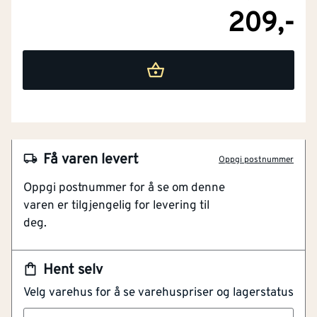
209,-
Justerbar stolpesko for presis tilpasning av
stolpehøyde
Egnet for bærende trekonstruksjoner med høye
krav til stabilitet
Tåler høye belastninger og gir sikker forankring av
stolper
Enkel montering med ankerbolter mot underlag og
stolpe
Varmgalvanisert overflate gir effektiv beskyttelse
Få varen levert
Oppgi postnummer
mot rust og korrosjon
Oppgi postnummer for å se om denne
Tekniske spesifikasjoner
varen er tilgjengelig for levering til
deg.
Produkttype
Justerbar stolpesko
Høydejustering
Ja
Hent selv
Korrosjonsbeskyttelse
Varmgalvanisert (HDG)
Sinkbelegg
>55 µm
Velg varehus for å se varehuspriser og lagerstatus
Bruksområde
Bærende trekonstruksjoner