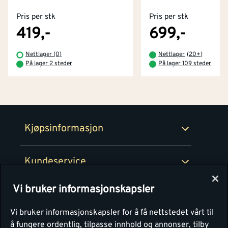
Pris per stk
Pris per stk
Kjøpsbetingelser
Tjenester
Byggevarehus og åpningstider
419,-
699,-
Betaling
Montér Klubb
Nettlager (0)
Nettlager
(
20+
)
Prismatch
På lager 2 steder
På lager 109 steder
Netthandel
Medlemsavtaler
100% fornøydgaranti
Retur- og angrerettsskjema
Montér Bedrift
Ledige stillinger
Kjøpsinformasjon
Retur av EE-avfall
Personvern
Kundeservice
Våre kjøkkensentre
Vi bruker informasjonskapsler
Montér
Vi bruker informasjonskapsler for å få nettstedet vårt til
å fungere ordentlig, tilpasse innhold og annonser, tilby