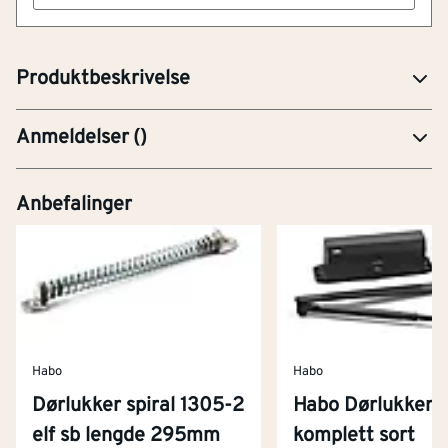
Dørlukker av stål med fjærbelastning. Maks dørvekt 40
kg. Lengde 235 mm. Høyde sylinder 100 mm.
Produktbeskrivelse
Anmeldelser
(
)
Anbefalinger
Habo
Habo
Dørlukker spiral 1305-2
Habo Dørlukker 
elf sb lengde 295mm
komplett sort
Kontakt oss
Om Montér