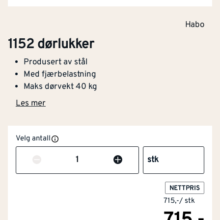
Habo
1152 dørlukker
Produsert av stål
Med fjærbelastning
Maks dørvekt 40 kg
Les mer
Velg antall
Antall
stk
NETTPRIS
715,-
/
stk