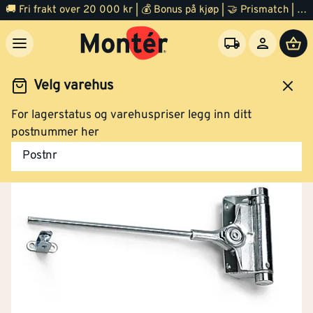
🚚 Fri frakt over 20 000 kr | 💰 Bonus på kjøp | 🤝 Prismatch | ⭐ 100% fornøyd garanti | 🏪 140 byggevarehus
Velg varehus
For lagerstatus og varehuspriser legg inn ditt
Dør
Tilbehør
postnummer her
Postnr