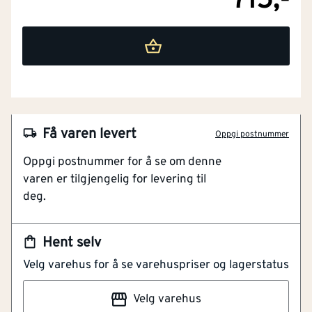
715,-
Få varen levert
Oppgi postnummer
NOBB
28756286
Oppgi postnummer for å se om denne
varen er tilgjengelig for levering til
Artikkelnummer
101199620
deg.
Produsert av stål
Med fjærbelastning
Hent selv
Maks dørvekt 40 kg
Velg varehus for å se varehuspriser og lagerstatus
100x235 mm
Elforsinket
Velg varehus