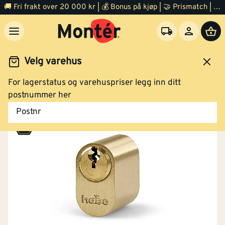
🚚 Fri frakt over 20 000 kr | 💰 Bonus på kjøp | 🤝 Prismatch | ⭐ 100% fornøyd garanti | 🏪 140 byggevarehus
Velg varehus
For lagerstatus og varehuspriser legg inn ditt
Dør
Lås og nøkkel
Låssylinder
postnummer her
Postnr