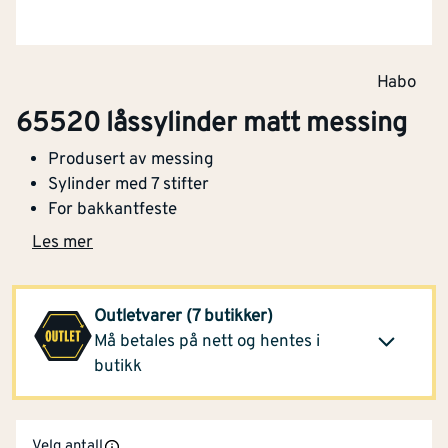
Montér Vestby
(4 stk)
388,-
Opprinnelig pris
989,-
Klikk og hent
Habo
65520 låssylinder matt messing
Montér Brumunddal
388,-
Produsert av messing
(3 stk)
Klikk og hent
Sylinder med 7 stifter
Opprinnelig pris
989,-
For bakkantfeste
Les mer
Montér Hovden
(11 stk)
388,-
Opprinnelig pris
989,-
Klikk og hent
Outletvarer (7 butikker)
Må betales på nett og hentes i
Se alle butikker
butikk
Velg antall