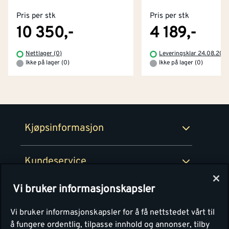
Pris per stk
Pris per stk
Kjøpsbetingelser
Tjenester
Byggevarehus og åpningstider
10 350,-
4 189,-
Betaling
Montér Klubb
Nettlager (0)
Leveringsklar 24.08.202
Prismatch
Ikke på lager (0)
Ikke på lager (0)
Netthandel
Medlemsavtaler
100% fornøydgaranti
Retur- og angrerettsskjema
Montér Bedrift
Ledige stillinger
Kjøpsinformasjon
Retur av EE-avfall
Personvern
Kundeservice
Våre kjøkkensentre
Vi bruker informasjonskapsler
Montér
Vi bruker informasjonskapsler for å få nettstedet vårt til
å fungere ordentlig, tilpasse innhold og annonser, tilby