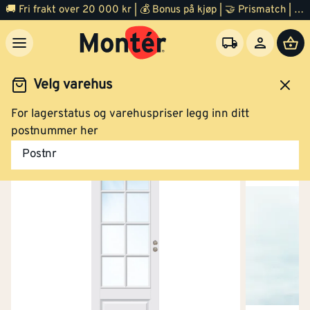
🚚 Fri frakt over 20 000 kr | 💰 Bonus på kjøp | 🤝 Prismatch | ⭐ 100% fornøyd garanti | 🏪 140 byggevarehus
Velg varehus
For lagerstatus og varehuspriser legg inn ditt
Dør
Innerdør
postnummer her
Postnr