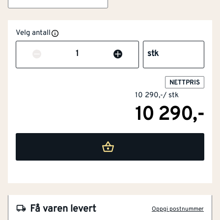
Velg antall
Antall
stk
NETTPRIS
10 290,-
/
stk
10 290,-
NOBB
42871197
Artikkelnummer
101292743
Formstabil omramming av mdf
Miljøvennlig vannbasert maling
Leveres med låskasse
Bygg1 Skyvedør Ida Kompakt helglass hvit
Få varen levert
Oppgi postnummer
Formpresset kompakt innerdør i tradisjonelt design