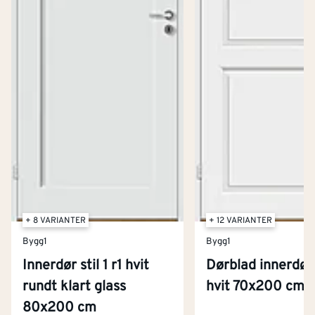
+ 8 VARIANTER
+ 12 VARIANTER
Bygg1
Bygg1
Innerdør stil 1 r1 hvit
Dørblad innerdør
rundt klart glass
hvit 70x200 cm
Kontakt oss
80x200 cm
Om Montér