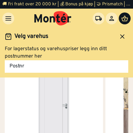
🚚 Fri frakt over 20 000 kr | 💰 Bonus på kjøp | 🤝 Prismatch | ⭐ 100% fornøyd garanti | 🏪 140 byggevarehus
Velg varehus
For lagerstatus og varehuspriser legg inn ditt
Dør
Innerdør
postnummer her
Postnr