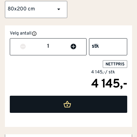
80x200 cm
Velg antall
Antall
stk
NETTPRIS
4 145,-
/
stk
NOBB
51219212
4 145,-
Artikkelnummer
101293406
Formstabil omramming av mdf
Miljøvennlig vannbasert maling
Leveres med låskasse
Bedre overflatebehandling
Moderne design