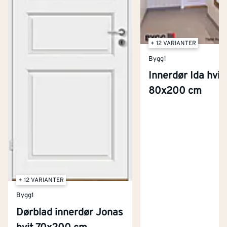
+ 12 VARIANTER
Bygg1
Innerdør Ida hvit
80x200 cm
+ 12 VARIANTER
Bygg1
Dørblad innerdør Jonas
Kontakt oss