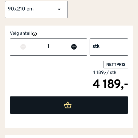
90x210 cm
Velg antall
Antall
stk
NETTPRIS
4 189,-
/
stk
NOBB
55175922
4 189,-
Artikkelnummer
101289511
Stabil laminert omramming
Miljøvennlig vannbasert maling
HDF på alle flater
Solid massiv konstruksjon