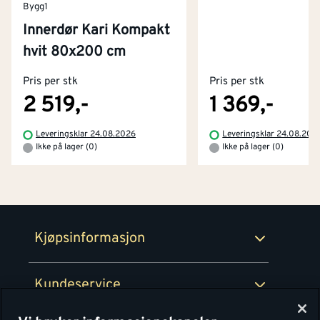
Bygg1
Innerdør Kari Kompakt
Kontakt oss
hvit 80x200 cm
Om Montér
Pris per stk
Pris per stk
Kjøpsbetingelser
Tjenester
Byggevarehus og åpningstider
2 519,-
1 369,-
Betaling
Montér Klubb
Leveringsklar 24.08.2026
Leveringsklar 24.08.202
Prismatch
Ikke på lager (0)
Ikke på lager (0)
Netthandel
Medlemsavtaler
100% fornøydgaranti
Retur- og angrerettsskjema
Montér Bedrift
Ledige stillinger
Kjøpsinformasjon
Retur av EE-avfall
Personvern
Kundeservice
Våre kjøkkensentre