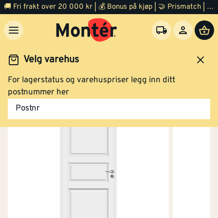
🚚 Fri frakt over 20 000 kr | 💰 Bonus på kjøp | 🤝 Prismatch | ⭐ 100% fornøyd garanti | 🏪 140 byggevarehus
Velg varehus
For lagerstatus og varehuspriser legg inn ditt
Dør
Innerdør
postnummer her
Postnr