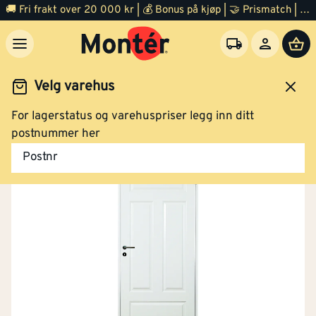
🚚 Fri frakt over 20 000 kr | 💰 Bonus på kjøp | 🤝 Prismatch | ⭐ 100% fornøyd garanti | 🏪 140 byggevarehus
Velg varehus
For lagerstatus og varehuspriser legg inn ditt
Dør
Innerdør
postnummer her
Postnr