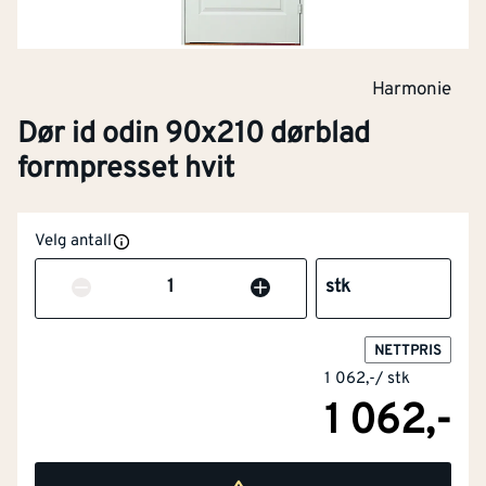
Harmonie
Dør id odin 90x210 dørblad
formpresset hvit
Velg antall
Antall
stk
Godkjent for handikappet
Nei
NETTPRIS
1 062,-
/
stk
Dørblad bredde
[mm]
826
1 062,-
Dørblad høyde
[mm]
2040