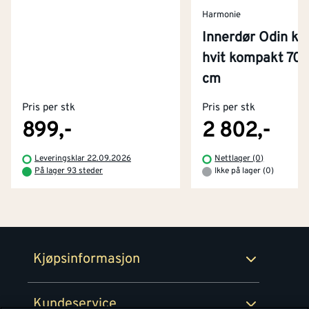
Harmonie
Innerdør Odin kla
hvit kompakt 70
Kontakt oss
cm
Om Montér
Pris per stk
Pris per stk
Kjøpsbetingelser
Tjenester
Byggevarehus og åpningstider
899,-
2 802,-
Betaling
Montér Klubb
Leveringsklar 22.09.2026
Nettlager (0)
Prismatch
På lager 93 steder
Ikke på lager (0)
Netthandel
Medlemsavtaler
100% fornøydgaranti
Retur- og angrerettsskjema
Montér Bedrift
Ledige stillinger
Kjøpsinformasjon
Retur av EE-avfall
Personvern
Kundeservice