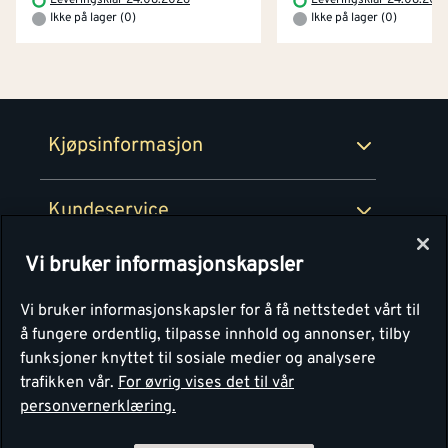
Prismatch
Ikke på lager (0)
Ikke på lager (0)
Netthandel
Medlemsavtaler
100% fornøydgaranti
Retur- og angrerettsskjema
Montér Bedrift
Ledige stillinger
Kjøpsinformasjon
Retur av EE-avfall
Personvern
Kundeservice
Våre kjøkkensentre
Vi bruker informasjonskapsler
Montér
Vi bruker informasjonskapsler for å få nettstedet vårt til
å fungere ordentlig, tilpasse innhold og annonser, tilby
funksjoner knyttet til sosiale medier og analysere
trafikken vår.
For øvrig vises det til vår
personvernerklæring.