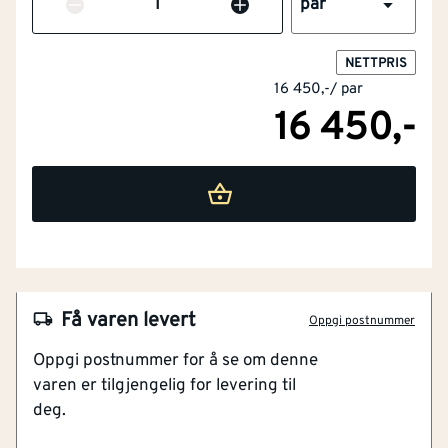
Antall
par
NETTPRIS
16 450,-
/
par
16 450,-
NOBB
26481648
Artikkelnummer
101292523
Formstabil omramming av mdf
Miljøvennlig vannbasert maling
Leveres med låskasse
Få varen levert
Oppgi postnummer
Oppgi postnummer for å se om denne
Bygg1 Dobbel innerdør Sletten halvglass hvit Slett lett
varen er tilgjengelig for levering til
tidløs med helt glass og fin overflate. Et godt valg
deg.
samtidig som det er et rimelig alternativ til kompakte
dører. Med innfelt glass øker romfølelsen og lyset flyter