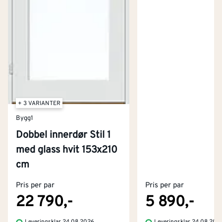
+ 3 VARIANTER
Bygg1
Dobbel innerdør Stil 1
med glass hvit 153x210
Kontakt oss
cm
Om Montér
Pris per par
Pris per par
Kjøpsbetingelser
Tjenester
Byggevarehus og åpningstider
22 790,-
5 890,-
Betaling
Montér Klubb
Leveringsklar 24.08.2026
Leveringsklar 24.08.202