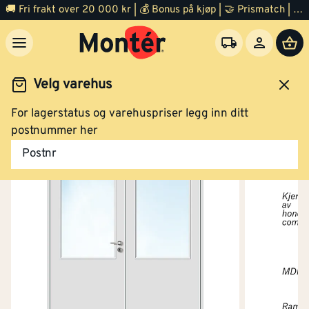
🚚 Fri frakt over 20 000 kr | 💰 Bonus på kjøp | 🤝 Prismatch | ⭐ 100% fornøyd garanti | 🏪 140 byggevarehus
Velg varehus
For lagerstatus og varehuspriser legg inn ditt
Dør
Innerdør
postnummer her
Postnr