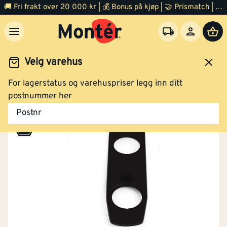
🚚 Fri frakt over 20 000 kr | 💰 Bonus på kjøp | 🤝 Prismatch | ⭐ 100% fornøyd garanti | 🏪 140 byggevarehus
Velg varehus
For lagerstatus og varehuspriser legg inn ditt
Dør
Dørhåndtak
Nøkkelskilt
postnummer her
Postnr