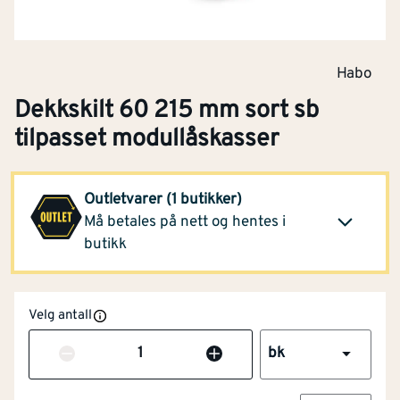
Habo
Dekkskilt 60 215 mm sort sb
tilpasset modullåskasser
Optimera Helsfyr
138,-
Outletvarer (1 butikker)
(7 bk)
Klikk og hent
Må betales på nett og hentes i
Opprinnelig pris
385,-
butikk
Velg antall
Antall
bk