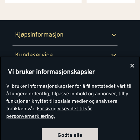
Netthandel
Medlemsavtaler
100% fornøydgaranti
Retur- og angrerettsskjema
Montér Bedrift
Ledige stillinger
Kjøpsinformasjon
Retur av EE-avfall
Personvern
Kundeservice
Våre kjøkkensentre
Vi bruker informasjonskapsler
Montér
Vi bruker informasjonskapsler for å få nettstedet vårt til
å fungere ordentlig, tilpasse innhold og annonser, tilby
funksjoner knyttet til sosiale medier og analysere
trafikken vår.
For øvrig vises det til vår
personvernerklæring.
Godta alle