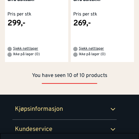
Pris per stk
Pris per stk
299,-
269,-
Kontakt oss
Om Montér
Kjøpsbetingelser
Tjenester
Byggevarehus og åpningstider
Sjekk nettlager
Sjekk nettlager
Ikke på lager (0)
Ikke på lager (0)
Betaling
Montér Klubb
Prismatch
You have seen 10 of 10 products
Netthandel
Medlemsavtaler
100% fornøydgaranti
Retur- og angrerettsskjema
Montér Bedrift
Ledige stillinger
Kjøpsinformasjon
Retur av EE-avfall
Personvern
Kundeservice
Våre kjøkkensentre