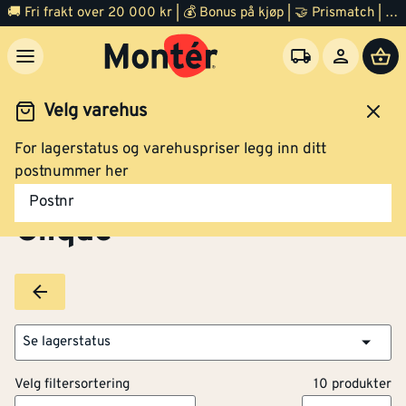
🚚 Fri frakt over 20 000 kr | 💰 Bonus på kjøp | 🤝 Prismatch | ⭐ 100% fornøyd garanti | 🏪 140 byggevarehus
Velg varehus
For lagerstatus og varehuspriser legg inn ditt
Brands
Clique
postnummer her
Postnr
Clique
Se lagerstatus
Velg filtersortering
10 produkter