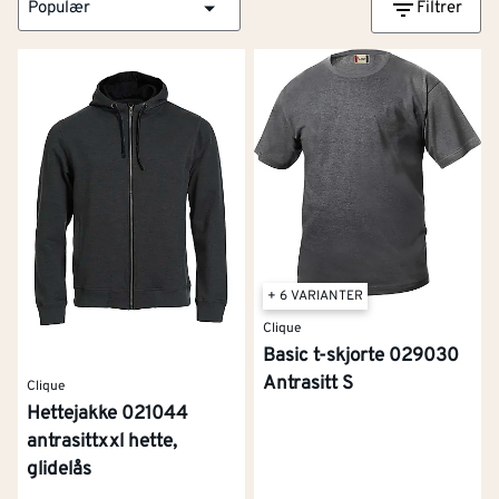
Populær
Filtrer
+ 6 VARIANTER
Clique
Basic t-skjorte 029030
Antrasitt S
Clique
Hettejakke 021044
antrasittxxl hette,
glidelås