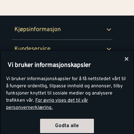
Medlemsavtaler
100% fornøydgaranti
Retur- og angrerettsskjema
Montér Bedrift
Ledige stillinger
Kjøpsinformasjon
Retur av EE-avfall
Personvern
Kundeservice
Våre kjøkkensentre
Vi bruker informasjonskapsler
Montér
Vi bruker informasjonskapsler for å få nettstedet vårt til
å fungere ordentlig, tilpasse innhold og annonser, tilby
funksjoner knyttet til sosiale medier og analysere
trafikken vår.
For øvrig vises det til vår
personvernerklæring.
Godta alle