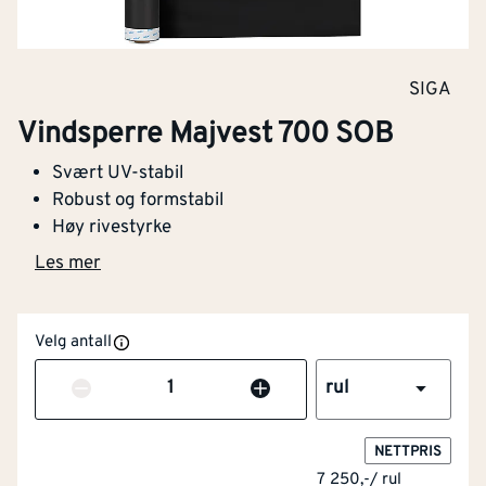
SIGA
Vindsperre Majvest 700 SOB
Svært UV-stabil
Robust og formstabil
Høy rivestyrke
Les mer
Velg antall
Antall
rul
NETTPRIS
7 250,-
/
rul