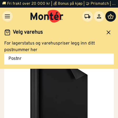
🚚 Fri frakt over 20 000 kr | 💰 Bonus på kjøp | 🤝 Prismatch | ⭐ 100% fornøyd garanti | 🏪 140 byggevarehus
Velg varehus
For lagerstatus og varehuspriser legg inn ditt
Byggevarer
Vindsperre
postnummer her
Postnr