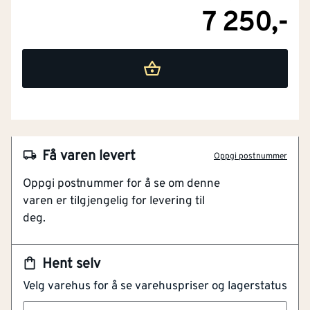
7 250,-
NOBB
55821061
Artikkelnummer
101263306
Svært UV-stabil
Få varen levert
Oppgi postnummer
Robust og formstabil
Oppgi postnummer for å se om denne
Høy rivestyrke
varen er tilgjengelig for levering til
Integrert limsone
deg.
Diffusjonsåpen
Majvest 700 SOB er en robust og diffusjonsåpen
Hent selv
vindsperre fra SIGA, med integrert limsone for enkel
Velg varehus for å se varehuspriser og lagerstatus
og sikker montering. Den sørger for en tett,
værbestandig og energieffektiv bygningskonstruksjon.