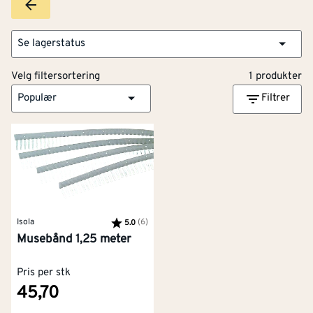
Se lagerstatus
Velg filtersortering
1 produkter
Populær
Filtrer
Isola
Karakter:
(6)
av 5 mulige
5.0
Musebånd 1,25 meter
Pris per stk
45,70
Kontakt oss
Om Montér