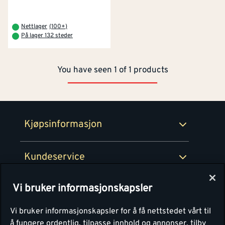
Kjøpsbetingelser
Tjenester
Byggevarehus og åpningstider
Nettlager
(
100+
)
På lager 132 steder
Betaling
Montér Klubb
Prismatch
You have seen 1 of 1 products
Netthandel
Medlemsavtaler
100% fornøydgaranti
Retur- og angrerettsskjema
Montér Bedrift
Ledige stillinger
Kjøpsinformasjon
Retur av EE-avfall
Personvern
Kundeservice
Våre kjøkkensentre
Vi bruker informasjonskapsler
Montér
Vi bruker informasjonskapsler for å få nettstedet vårt til
å fungere ordentlig, tilpasse innhold og annonser, tilby