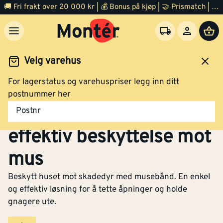
🚚 Fri frakt over 20 000 kr | 💰 Bonus på kjøp | 🤝 Prismatch | ⭐ 100% fornøyd garanti | 🏪 140 byggevarehus
Velg varehus
For lagerstatus og varehuspriser legg inn ditt
Byggevarer
Vindsperre
Musebånd
postnummer her
Musebånd – Tetting for
Postnr
effektiv beskyttelse mot
mus
Beskytt huset mot skadedyr med musebånd. En enkel
og effektiv løsning for å tette åpninger og holde
gnagere ute.