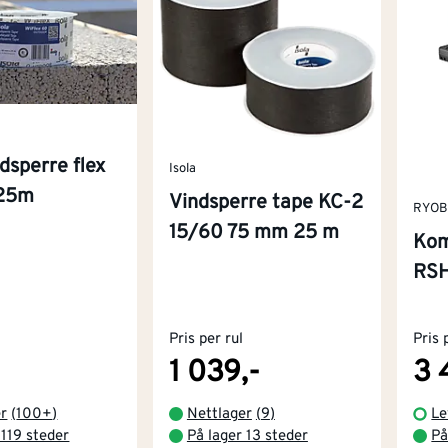
dsperre flex
Isola
25m
Vindsperre tape KC-2
RYOB
15/60 75 mm 25 m
Kom
RS
Pris per rul
Pris 
1 039,-
3 
er
(
100+
)
Nettlager
(
9
)
Le
 119 steder
På lager 13 steder
På