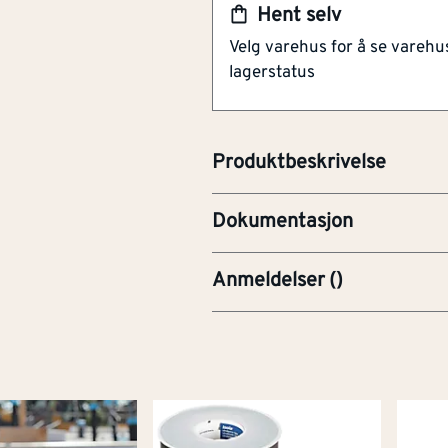
Hent selv
dimensjonsstabil ovenfor fukt,
Velg varehus for å se varehu
Isola Undertak Tape er dimensj
lagerstatus
kulde og har ekstremt høy klebe
porøse trefiberplater etc. Tape
overflate.
Produktbeskrivelse
PRE-Produktdatablad
Dokumentasjon
Anmeldelser
(
)