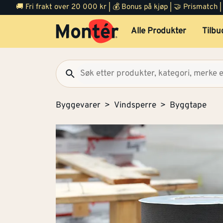
🚚 Fri frakt over 20 000 kr | 💰 Bonus på kjøp | 🤝 Prismatch
Alle Produkter
Tilbu
Byggevarer
Vindsperre
Byggtape