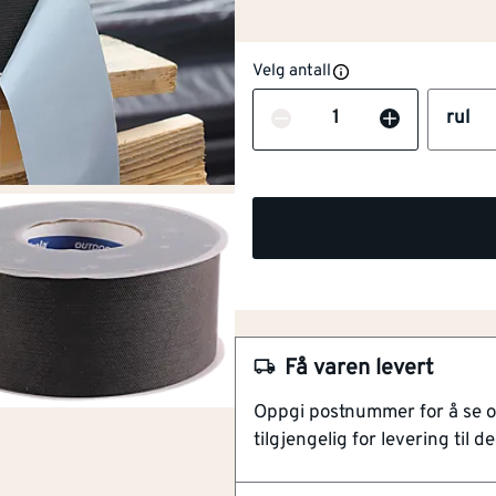
Velg antall
Antall
rul
NOBB
44348341
Artikkelnummer
101137955
Stiv og stabil
Diffusjonsåpen > 2m
Svært klebesterk
Aldringsbestandig
Få varen levert
En svært klebesterk og aldrings
detaljer og omlegg i diffusjon
Oppgi postnummer for å se 
benyttes til forsegling av plate
tilgjengelig for levering til de
Kan også brukes på vindsperrer
modifisert acryl kleber og UV st