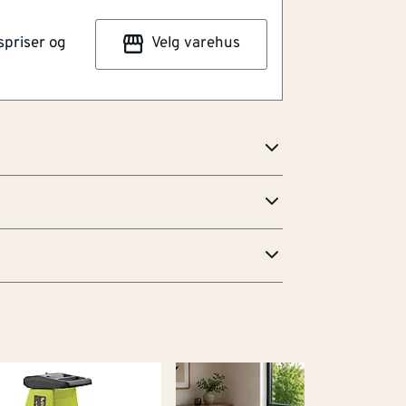
 varme og kulde og har høy klebeevne.
spriser og
Velg varehus
onsstabil både ovenfor fukt, varme og
evne til alle typer fleksible undertak,
n har høy rivefasthet og en sklisikker