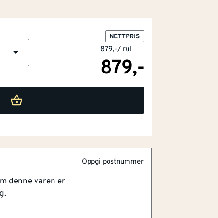
NETTPRIS
879,-
/
rul
879,-
Oppgi postnummer
bestandig spesialtape for tilslutning,
såpne undertak på rull. Tapen kan også
om denne varen er
skjøter i diffusjonsåpne undertaksplater.
g.
 av polypropylenfilt. Tapen består av
abilisert polypropylen filt. Tapen er