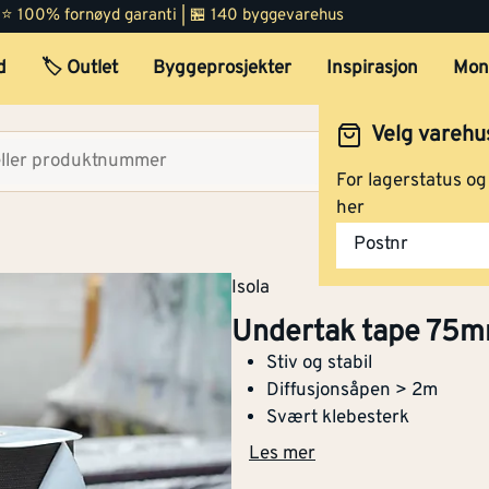
 | ⭐ 100% fornøyd garanti | 🏪 140 byggevarehus
d
🏷️ Outlet
Byggeprosjekter
Inspirasjon
Mon
Velg varehu
Velg lag
For lagerstatus o
her
Postnr
Isola
Undertak tape 7
Stiv og stabil
Diffusjonsåpen > 2m
Svært klebesterk
Les mer