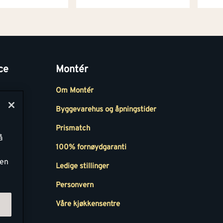
ce
Montér
Om Montér
Byggevarehus og åpningstider
Prismatch
å
r
100% fornøydgaranti
ken
Ledige stillinger
all
Personvern
Våre kjøkkensentre