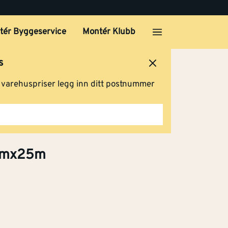
tér Byggeservice
Montér Klubb
s
ersted
Logg inn
Handlevogn
g varehuspriser legg inn ditt postnummer
5mmx25m