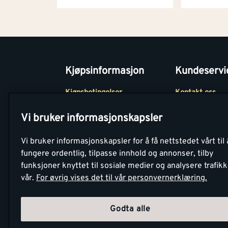
Kjøpsinformasjon
Kundeservi
Kjøpsbetingelser
Kontakt oss
Betaling
Tjenester
Vi bruker informasjonskapsler
Netthandel
Montér Klubb
Vi bruker informasjonskapsler for å få nettstedet vårt til 
Retur- og
Medlemsavtale
fungere ordentlig, tilpasse innhold og annonser, tilby
angrerettsskjema
funksjoner knyttet til sosiale medier og analysere trafik
Montér Bedrift
vår.
For øvrig vises det til vår personvernerklæring.
Retur av EE-avf
Godta alle