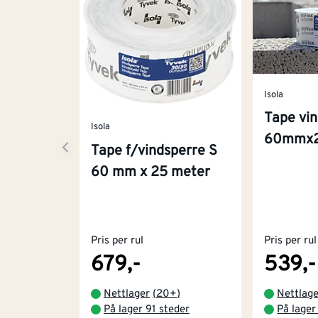
Isola
Tape vin
Isola
60mmx
Tape f/vindsperre S
60 mm x 25 meter
Pris per rul
Pris per rul
679,-
539,-
Nettlager
(
20+
)
Nettlag
På lager 91 steder
På lager