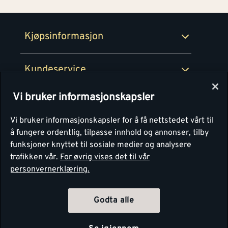
Retur- og angrerettsskjema
Montér Bedrift
Ledige stillinger
Kjøpsinformasjon
Retur av EE-avfall
Personvern
Kundeservice
Våre kjøkkensentre
Vi bruker informasjonskapsler
Montér
Vi bruker informasjonskapsler for å få nettstedet vårt til
å fungere ordentlig, tilpasse innhold og annonser, tilby
funksjoner knyttet til sosiale medier og analysere
trafikken vår.
For øvrig vises det til vår
personvernerklæring.
Godta alle