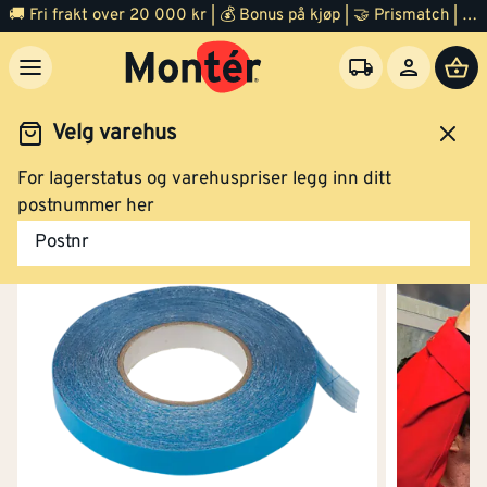
🚚 Fri frakt over 20 000 kr | 💰 Bonus på kjøp | 🤝 Prismatch | ⭐ 100% fornøyd garanti | 🏪 140 byggevarehus
Velg varehus
For lagerstatus og varehuspriser legg inn ditt
Byggevarer
Vindsperre
Byggtape
postnummer her
Postnr