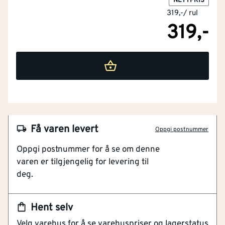
NETTPRIS
319,-
/
rul
319,-
NOBB
48028865
Artikkelnummer
101164566
Dobbeltsidig Klebing
Få varen levert
Oppgi postnummer
Stiv Og Stabil
Oppgi postnummer for å se om denne
Diffusjonstett > 10M
varen er tilgjengelig for levering til
Svært Klebesterk
deg.
Aldringsbestandig
Dobbeltsidig tape til montering av luft- og
Hent selv
dampsperrer til harde og tette materialer som stål,
Velg varehus for å se varehuspriser og lagerstatus