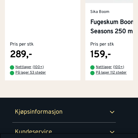
Sika Boom
Fugeskum Boom-1
Kontakt oss
Seasons 250 ml
Om Montér
Pris per stk
Pris per stk
Kjøpsbetingelser
Tjenester
Byggevarehus og åpningstider
289,-
159,-
Betaling
Montér Klubb
Nettlager
(
100+
)
Nettlager
(
100+
)
Prismatch
På lager 53 steder
På lager 112 steder
Netthandel
Medlemsavtaler
100% fornøydgaranti
Retur- og angrerettsskjema
Montér Bedrift
Ledige stillinger
Kjøpsinformasjon
Retur av EE-avfall
Personvern
Kundeservice