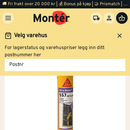
🚚 Fri frakt over 20 000 kr | 💰 Bonus på kjøp | 🤝 Prismatch | ⭐ 100% fornøyd garanti | 🏪 140 byggevarehus
Velg varehus
For lagerstatus og varehuspriser legg inn ditt
Byggevarer
Vindsperre
Byggskum
postnummer her
Postnr