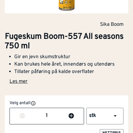
Sika Boom
Fugeskum Boom-557 All seasons
750 ml
Gir en jevn skumstruktur
NOBB
56883154
Kan brukes hele året, innendørs og utendørs
Artikkelnummer
101269172
Tillater påføring på kalde overflater
Les mer
Gir en jevn skumstruktur
Kan brukes hele året, innendørs og utendørs
Tillater påføring på kalde overflater
Velg antall
Kan kuttes, trimmes, slipes og overmales
Temperatur -10 til +40 grader
Antall
stk
Fugemasse Boom-557 All seasons fra Sika egner seg