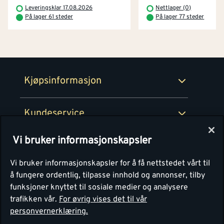
Betaling
Montér Klubb
Leveringsklar 17.08.2026
Nettlager (0)
Prismatch
På lager 61 steder
På lager 77 steder
Netthandel
Medlemsavtaler
100% fornøydgaranti
Retur- og angrerettsskjema
Montér Bedrift
Ledige stillinger
Kjøpsinformasjon
Retur av EE-avfall
Personvern
Kundeservice
Våre kjøkkensentre
Vi bruker informasjonskapsler
Montér
Vi bruker informasjonskapsler for å få nettstedet vårt til
å fungere ordentlig, tilpasse innhold og annonser, tilby
funksjoner knyttet til sosiale medier og analysere
trafikken vår.
For øvrig vises det til vår
personvernerklæring.