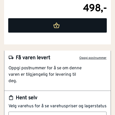
498,-
rehabiliteringsarbeid. Den visuelle utformingen
understreker at dette er et produkt for presis, teknisk
oppbygging.
Arbeidstemperaturen er oppgitt til mellom +10 °C og
+20 °C, noe som viser at produktet skal brukes under
kontrollerte forhold for å oppnå best mulig resultat.
Underlaget bør være rent, fast og korrekt forberedt
før påføring, slik at heftbrua kan virke optimalt og
Få varen levert
Oppgi postnummer
bidra til en solid videre konstruksjon. Hey'di Gysing
kombinerer sementbasert teknologi med egenskaper
Oppgi postnummer for å se om denne
som vanntett heftbru, gysemasse, vannstopper og
varen er tilgjengelig for levering til
korrosjonsbeskyttelse. Det gir en løsning som er godt
deg.
egnet når kvalitet, varighet og sikker vedheft er viktige
krav i arbeidet.
Hent selv
Deler av teksten er KI-generert. Feil kan forekomme
Velg varehus for å se varehuspriser og lagerstatus
H315 - Irriterer huden.