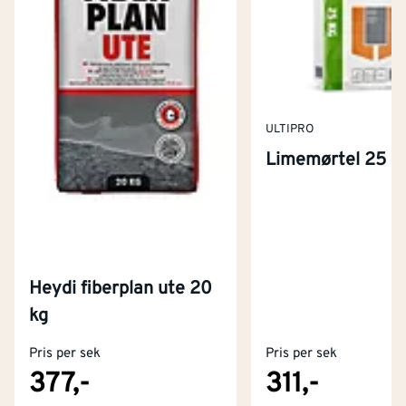
ULTIPRO
Limemørtel 25 k
Heydi fiberplan ute 20
Kontakt oss
kg
Om Montér
Pris per sek
Pris per sek
Kjøpsbetingelser
Tjenester
Byggevarehus og åpningstider
377,-
311,-