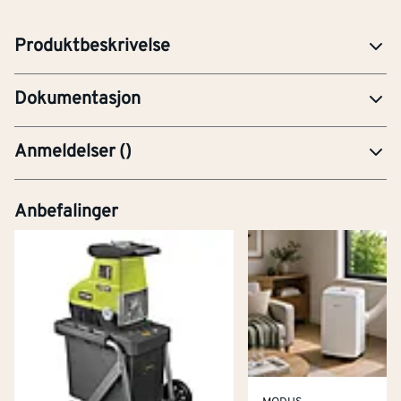
for å spre varmen til neste senteravstand.
FDV-Forvaltning, drift og vedlikehold
Produktbeskrivelse
PRE-Produktdatablad
Dokumentasjon
Anmeldelser
(
)
Anbefalinger