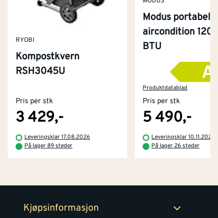
MODUS
Modus portabel
aircondition 120
RYOBI
BTU
Kompostkvern
RSH3045U
Kontakt oss
Om Montér
Produktdatablad
Pris per stk
Pris per stk
Kjøpsbetingelser
Tjenester
Byggevarehus og åpningstider
3 429,-
5 490,-
Betaling
Montér Klubb
Leveringsklar 17.08.2026
Leveringsklar 10.11.2026
Prismatch
På lager 89 steder
På lager 26 steder
Netthandel
Medlemsavtaler
100% fornøydgaranti
Retur- og angrerettsskjema
Montér Bedrift
Ledige stillinger
Kjøpsinformasjon