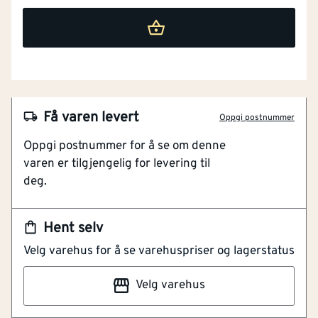
Få varen levert
Oppgi postnummer
Oppgi postnummer for å se om denne
varen er tilgjengelig for levering til
deg.
NOBB
46447361
Hent selv
Artikkelnummer
101164622
Velg varehus for å se varehuspriser og lagerstatus
Tilpasset Silencio Thermo
Velg varehus
Varmefordelingsplater for Silencio Thermo.Benyttes