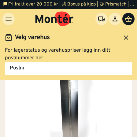
🚚 Fri frakt over 20 000 kr | 💰 Bonus på kjøp | 🤝 Prismatch | ⭐ 100% fornøyd garanti | 🏪 140 byggevarehus
Velg varehus
For lagerstatus og varehuspriser legg inn ditt
Byggevarer
Stål og metaller
postnummer her
Postnr