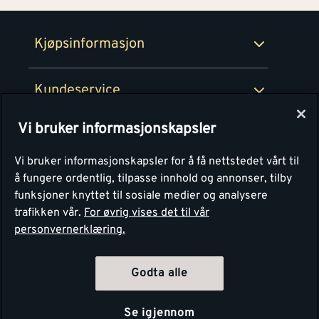
Retur- og angrerettsskjema
Montér Bedrift
Ledige stillinger
Kjøpsinformasjon
Retur av EE-avfall
Personvern
Kundeservice
Våre kjøkkensentre
Vi bruker informasjonskapsler
Montér
Vi bruker informasjonskapsler for å få nettstedet vårt til
å fungere ordentlig, tilpasse innhold og annonser, tilby
funksjoner knyttet til sosiale medier og analysere
trafikken vår.
For øvrig vises det til vår
personvernerklæring.
Godta alle
Se igjennom