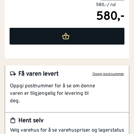
580,-
/
rul
580,-
NOBB
50094357
Få varen levert
Oppgi postnummer
Artikkelnummer
101413177
Oppgi postnummer for å se om denne
Til Skjøting Av Radonsperre
varen er tilgjengelig for levering til
Løsemiddelfri
deg.
Kan Benyttes Ned I Minus 5 °C
Haloproof Butyl DS Tape Xtra er en løsemiddelfri
Hent selv
dobbeltsidig butyl tape som kan benyttes ned i minus
Velg varehus for å se varehuspriser og lagerstatus
5°C. Dobbeltsidig butyl tape til sammenføyning og