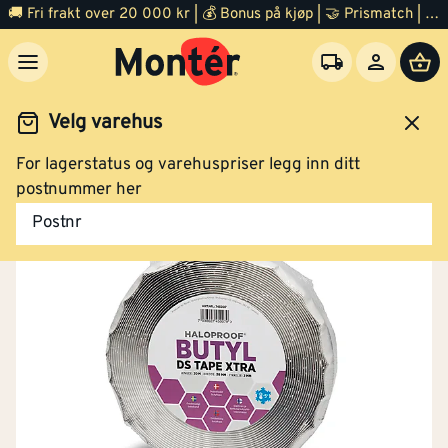
🚚 Fri frakt over 20 000 kr | 💰 Bonus på kjøp | 🤝 Prismatch | ⭐ 100% fornøyd garanti | 🏪 140 byggevarehus
Velg varehus
For lagerstatus og varehuspriser legg inn ditt
Byggevarer
Grunnarbeid
Radonsperre
postnummer her
Postnr